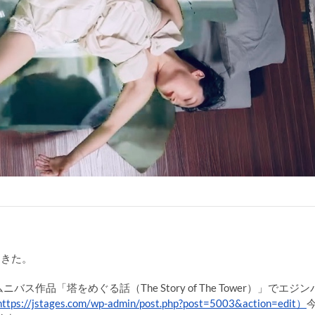
てきた。
品「塔をめぐる話（The Story of The Tower）」でエジン
https://jstages.com/wp-admin/post.php?post=5003&action=edit）