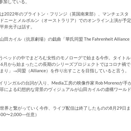
に参加している。
は2022年のブライトン・フリンジ（英国南東部）、マンチェスタ
ドニーとメルボルン（オーストラリア）でのオンライン上演が予
平井光子は話す。
抗原劇場）の戯曲「華氏同盟 The Fahrenheit Alliance
いうベッドの中でまどろむ女性のモノローグで始まる今作。タイトル
1年6月から始まったこの長期のシリーズプロジェクトではコロナ禍で
」→同盟（Alliance）を作り出すことを目指していると言う。
ンガルの台詞が入り、Media工房の映像作家 Rob Morenoが手
菲による幻想的な背景のヴィジュアルが山田カイルの虚構ワール
r）」に続き、世界と繋がっていく今作、ライブ配信は終了したものの8月29日ま
0〜2,000―任意）