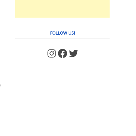
定
FOLLOW US!
https://www.facebook.com/jstages/
Facebook
Twitter
が
ド