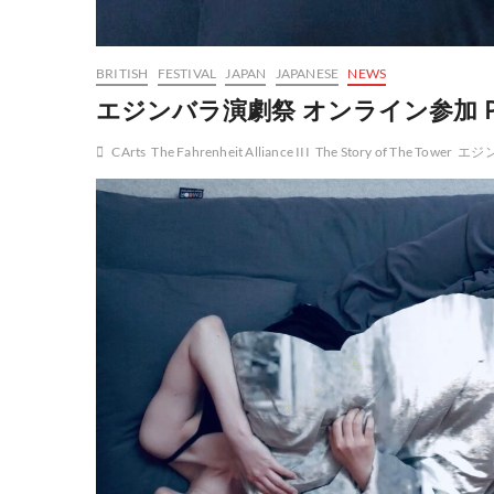
BRITISH
FESTIVAL
JAPAN
JAPANESE
NEWS
エジンバラ演劇祭 オンライン参加 Pa
CArts
The Fahrenheit Alliance III
The Story of The Tower
エジ