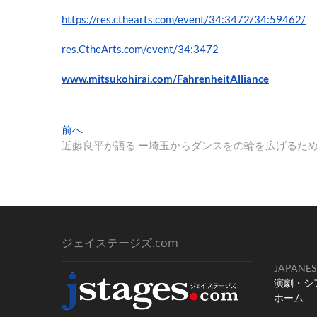
https://res.cthearts.com/event/34:3472/34:59462/
res.CtheArts.com/event/34:3472
www.mitsukohirai.com/FahrenheitAlliance
投
過
前へ
去
近藤良平が語る ー埼玉からダンスをの輪を広げるた
稿
の
ナ
投
稿:
ビ
ゲ
ー
ジェイステージズ.com
シ
JAPANES
演劇・シ
ョ
ホーム
ン