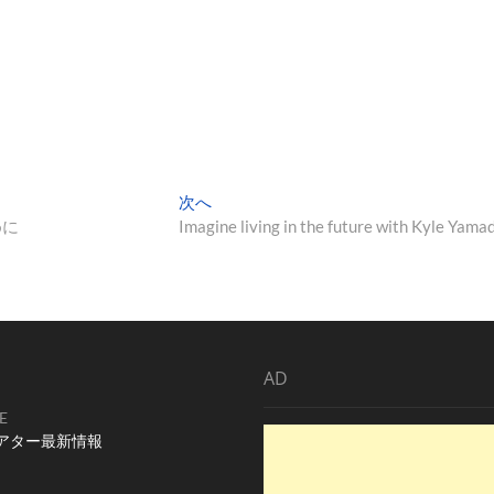
次
次へ
の
めに
Imagine living in the future with Kyle Yama
投
稿:
AD
E
アター最新情報