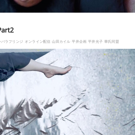
rt2
ンバラフリンジ
オンライン配信
山田カイル
平井企画
平井光子
華氏同盟