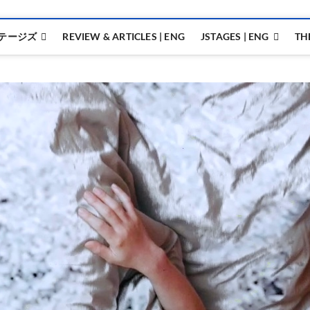
テージズ
REVIEW & ARTICLES | ENG
JSTAGES | ENG
TH