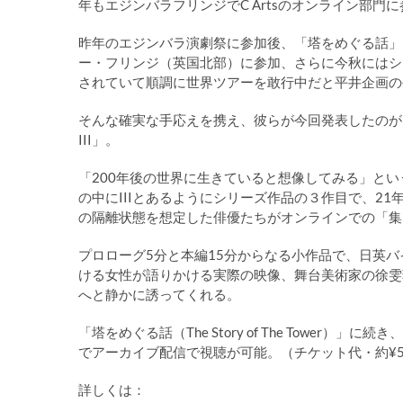
年もエジンバラフリンジでC Artsのオンライン部門
昨年のエジンバラ演劇祭に参加後、「塔をめぐる話」
ー・フリンジ（英国北部）に参加、さらに今秋にはシ
されていて順調に世界ツアーを敢行中だと平井企画の
そんな確実な手応えを携え、彼らが今回発表したのが山田カイル（
III」。
「200年後の世界に生きていると想像してみる」と
の中にIIIとあるようにシリーズ作品の３作目で、2
の隔離状態を想定した俳優たちがオンラインでの「集まり
プロローグ5分と本編15分からなる小作品で、日英バイリ
ける女性が語りかける実際の映像、舞台美術家の徐雯
へと静かに誘ってくれる。
「塔をめぐる話（The Story of The Towe
でアーカイブ配信で視聴が可能。（チケット代・約¥50
詳しくは：