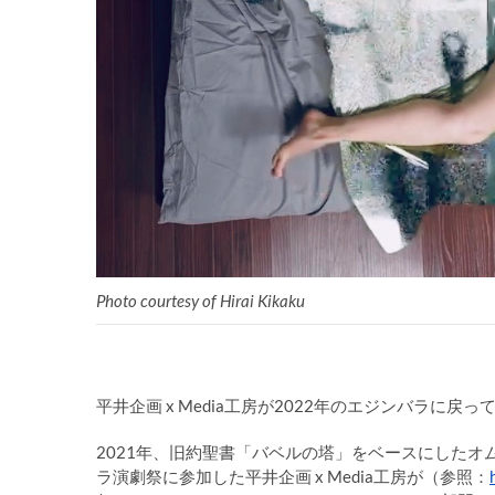
Photo courtesy of Hirai Kikaku
平井企画 x Media工房が2022年のエジンバラに戻っ
2021年、旧約聖書「バベルの塔」をベースにしたオムニバス作
ラ演劇祭に参加した平井企画 x Media工房が（参照：