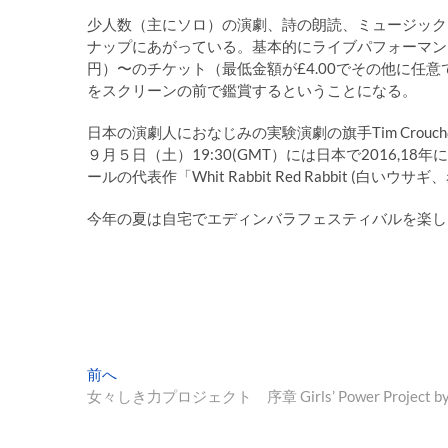
少人数（主にソロ）の演劇、詩の朗読、ミュージック
ナップにあがっている。基本的にライブパフォーマンス
円）〜のチケット（最低金額が£4.00でその他に任
をスクリーンの前で鑑賞するということになる。
日本の演劇人におなじみの実験演劇の旗手Tim Crouch
９月５日（土）19:30(GMT）には日本で2016,
ールの代表作「Whit Rabbit Red Rabbit (白
今年の夏は自宅でエディンバラフェスティバルを楽し
投
過
前へ
去
女々しき力プロジェクト 序章 Girls’ Power Project by E
稿
の
ナ
投