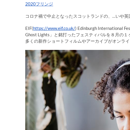
2020フリンジ
コロナ禍で中止となったスコットランドの、…いや英
EIF(
https://www.eif.co.uk/
) Edinburgh Interna
Ghost Lights」と銘打ったフェスティバルを
多くの新作ショートフィルムやアーカイブがオンライ