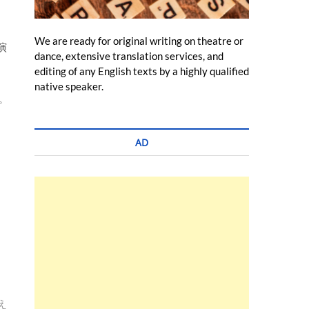
ン
We are ready for original writing on theatre or
演
dance, extensive translation services, and
editing of any English texts by a highly qualified
native speaker.
プ
AD
え