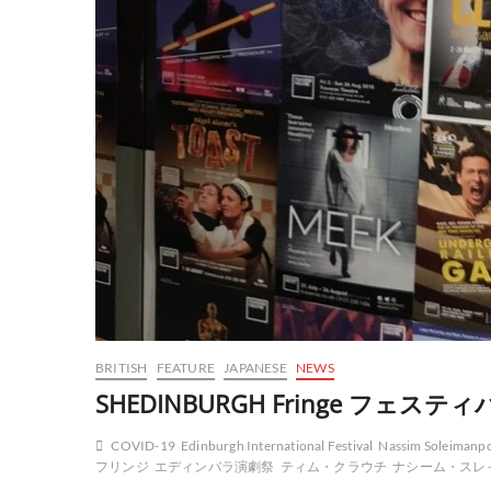
BRITISH
FEATURE
JAPANESE
NEWS
SHEDINBURGH Fringe フェステ
COVID-19
Edinburgh International Festival
Nassim Soleimanp
フリンジ
エディンバラ演劇祭
ティム・クラウチ
ナシーム・スレ