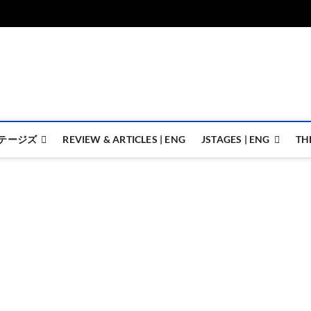
ジェイステージズ | jstages.
ジェイステージズは演劇関連の情報を発信。日英翻訳承ります。
テージズ
REVIEW & ARTICLES | ENG
JSTAGES | ENG
TH