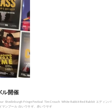
ィバル開催
our
Shedinburgh Fringe Festival
Tim Crouch
White Rabbit Red Rabbit
エディンバ
イマンプール
白いウサギ、赤いウサギ