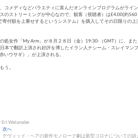
、コメディなどバラエティに富んだオンラインプログラムがライ
のストリーミングが中心なので、観客（視聴者）は£4.00(約560
意で寄付額を上乗せするというシステム）を購入してその日限りの上
の処女作「My Arm」が８月２８日（金）19:30-（GMT）に、また
18年に日本で翻訳上演され好評を博したイラン人ナシーム・スレイマン
いウサギ、赤いウサギ）」が上演される。
もう。
ri Watanabe
次
次へ
の
デヴィッド・ヘアの新作モノローグ劇は新型コロナについての訴