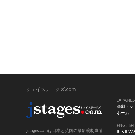
稿:
ビ
ゲ
ー
シ
ョ
ン
ジェイステージズ.com
JAPANES
演劇・シ
ホーム
ENGLISH
jstages.comは日本と英国の最新演劇事情、
REVIEW 