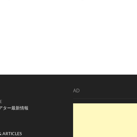
投
稿:
AD
E
アター最新情報
& ARTICLES