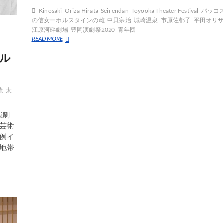
Kinosaki
Oriza Hirata
Seinendan
Toyooka Theater Festival
バッコ
の信女ーホルスタインの雌
中貝宗治
城崎温泉
市原佐都子
平田オリ
江原河畔劇場
豊岡演劇祭2020
青年団
Toyooka
READ MORE
て
Theater
ル
Festival
kicked
off
in
流
太
Hyogo
演劇
芸術
例イ
地帯