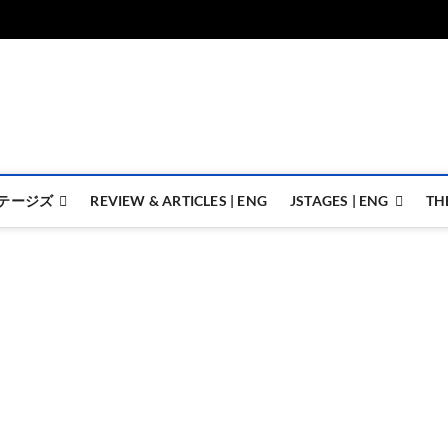
ジェイステージズ | jstages.
ジェイステージズは演劇関連の情報を発信。日英翻訳承ります。
テージズ
REVIEW & ARTICLES | ENG
JSTAGES | ENG
TH