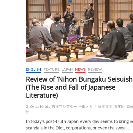
「KOTATSU」
に
つ
い
て
①、
作・
演
出
の
パ
ス
カ
ENGLISH
FEATURE
JAPAN
NEWS
REVIEW
ル・
ラ
Review of ‘Nihon Bungaku Seisuishi
ン
(The Rise and Fall of Japanese
ベ
ー
Literature)
ル
に
Oriza Hirata
吉祥寺シアター
平田オリザ
日本文学
青年団
高
聞
郎
い
た
In today’s post-truth Japan, every day seems to bring 
scandals in the Diet, corporations, or even the swea…