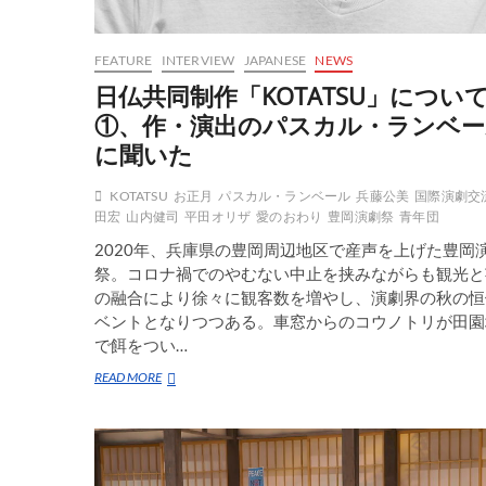
FEATURE
INTERVIEW
JAPANESE
NEWS
日仏共同制作「KOTATSU」につい
①、作・演出のパスカル・ランベー
に聞いた
KOTATSU
お正月
パスカル・ランベール
兵藤公美
国際演劇交
田宏
山内健司
平田オリザ
愛のおわり
豊岡演劇祭
青年団
2020年、兵庫県の豊岡周辺地区で産声を上げた豊岡
祭。コロナ禍でのやむない中止を挟みながらも観光と
の融合により徐々に観客数を増やし、演劇界の秋の恒
ベントとなりつつある。車窓からのコウノトリが田園
で餌をつい…
日
READ MORE
仏
共
同
制
作