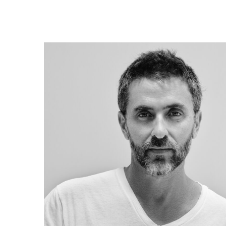
む
フ
ェ
ス
テ
ィ
バ
ル
「豊
岡
演
劇
祭
2025」