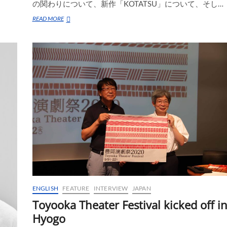
の関わりについて、新作「KOTATSU」について、そし…
日
READ MORE
仏
共
同
制
作
「KOTATSU」
に
つ
い
て
②
平
田
オ
リ
ザ
に
聞
ENGLISH
FEATURE
INTERVIEW
JAPAN
い
た
Toyooka Theater Festival kicked off i
Hyogo