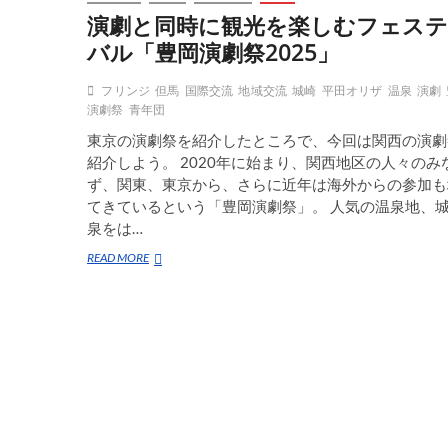
演劇と同時に観光を楽しむフェス
バル「豊岡演劇祭2025」
フリンジ
但馬
国際交流
地域交流
城崎
平田オリザ
温泉
演劇
演劇祭
青年団
東京の演劇祭を紹介したところで、今回は関西の演劇
紹介しよう。 2020年に始まり、関西地区の人々のみ
ず、関東、東京から、さらに近年は海外からの参加も
てきているという「豊岡演劇祭」。 人気の温泉地、
泉をは…
演
READ MORE
劇
と
同
時
に
観
光
を
楽
し