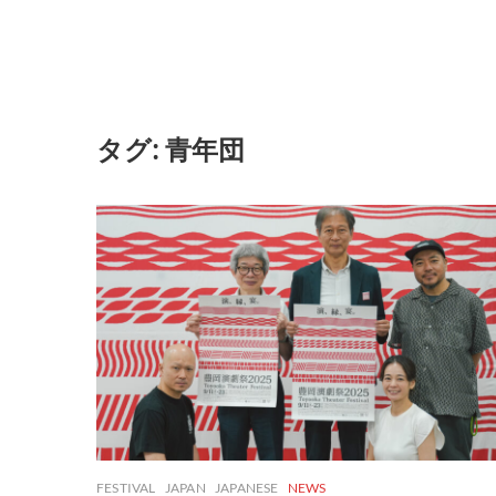
タグ:
青年団
FESTIVAL
JAPAN
JAPANESE
NEWS