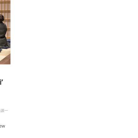
’
橋源一
new