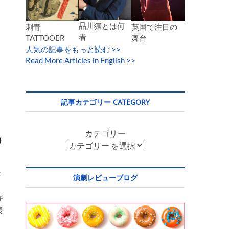
品川猿とは何
英国で注目の
刺青
者
舞台
TATTOOER
人気の記事をもっと読む
>>
Read More Articles in English >>
記事カテゴリー CATEGORY
カテゴリー
②
タ
演劇レビューブログ
ザ
長