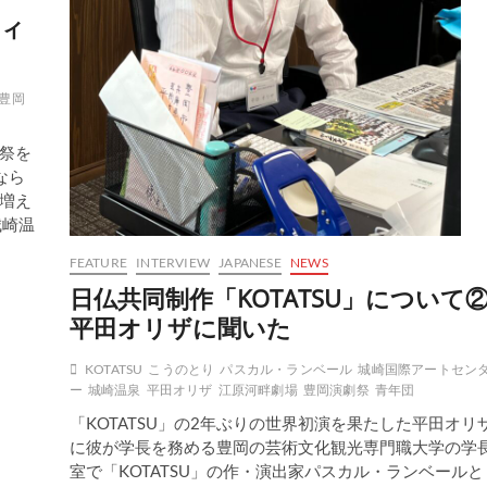
ティ
豊岡
祭を
なら
増え
城崎温
FEATURE
INTERVIEW
JAPANESE
NEWS
日仏共同制作「KOTATSU」について
平田オリザに聞いた
KOTATSU
こうのとり
パスカル・ランベール
城崎国際アートセン
ー
城崎温泉
平田オリザ
江原河畔劇場
豊岡演劇祭
青年団
「KOTATSU」の2年ぶりの世界初演を果たした平田オリ
に彼が学長を務める豊岡の芸術文化観光専門職大学の学
室で「KOTATSU」の作・演出家パスカル・ランベールと