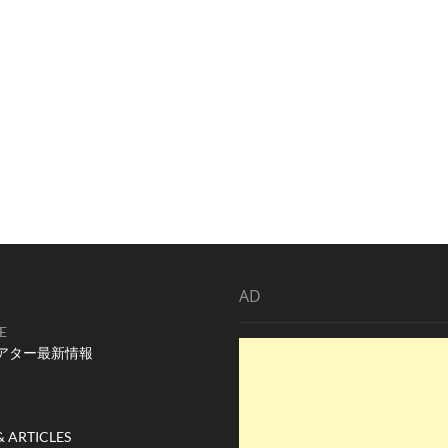
AD
E
アター最新情報
& ARTICLES