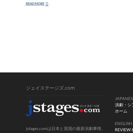
Review
READ MORE
of
‘Nihon
Bungaku
Seisuishi’
(The
Rise
and
Fall
of
Japanese
Literature)
ジェイステージズ.com
JAPANES
演劇・シ
ホーム
ENGLISH
jstages.comは日本と英国の最新演劇事情、
REVIEW 