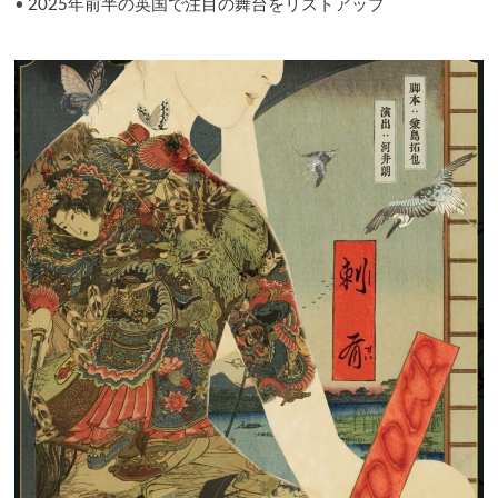
•
2025年前半の英国で注目の舞台をリストアップ
を
の
輪
を
広
げ
る
た
め
に