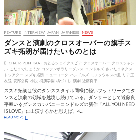
FEATURE
INTERVIEW
JAPAN
JAPANESE
NEWS
ダンスと演劇のクロスオーバーの旗手ス
ズキ拓朗が届けたいものとは
CHAiroiPLIN
KAAT
おどるシェイクスピア
クロスオーバー
クロスジャン
ル
こだまでしょうか
コンテンポラリーダンス
コンドルズ
さいたまネクス
トシアター
スズキ拓朗
ニューヨーク
ハンドルズ
ミノタウルスの皿
リア王
友達
安部公房
小説
桐朋学園
橋づくし
演劇
近藤良平
スズキ拓朗は彼のダンススタイル同様に軽いフットワークでダ
ンスと演劇の領域を越境し続けている。ダンサーとして近藤良
平率いるダンスカンパニーコンドルズの新作「ALL YOU NEED
IS LOVE」に出演するかと思えば、4…
ダ
READ MORE
ン
ス
と
演