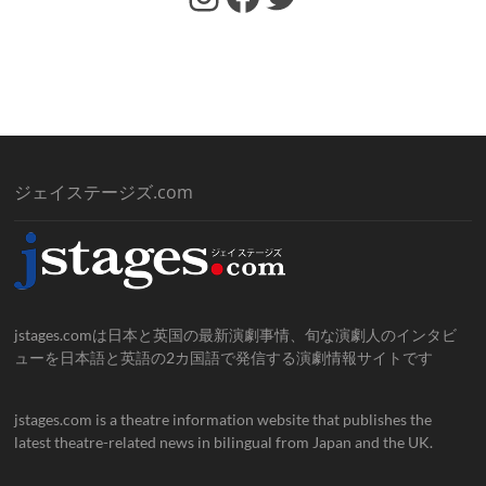
ジェイステージズ.com
jstages.comは日本と英国の最新演劇事情、旬な演劇人のインタビ
ューを日本語と英語の2カ国語で発信する演劇情報サイトです
jstages.com is a theatre information website that publishes the
latest theatre-related news in bilingual from Japan and the UK.