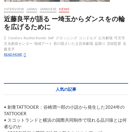
は
INTERVIEW
JAPAN
JAPANESE
NEWS
近藤良平が語る ー埼玉からダンスをの輪
を広げるために
Condors
Ryohei Kondo
SAF
クロッシング
コンドルズ
公共劇場
可児市
文化創造センター
地域アート
彩の国さいたま芸術劇場
盆踊り
芸術監督
近
藤良平
近
READ MORE
藤
良
平
が
語
る
人気の記事
ー
埼
玉
•
刺青TATTOOER：谷崎潤一郎の小説から発生した2024年の
か
ら
TATTOOER
ダ
•
スコットランドと横浜の国際共同制作で現れる品川猿とは何
ン
者なのか
ス