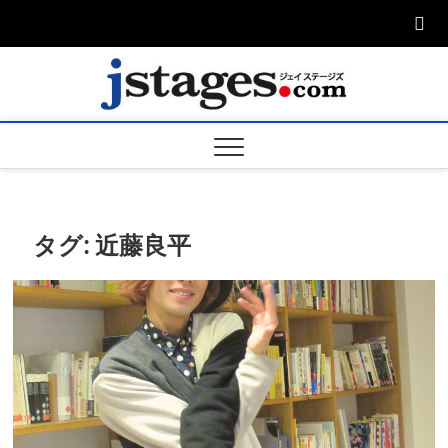
Skip
to
content
ジェ
ジェイステージ
ズは演劇関連の
情報を発信。日
ージズ
英翻訳承りま
す。
jstage
タグ:
近藤良平