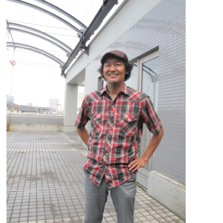
劇
の
ク
ロ
ス
オ
ー
バ
ー
の
旗
手
ス
ズ
キ
拓
朗
が
届
け
た
い
も
の
と