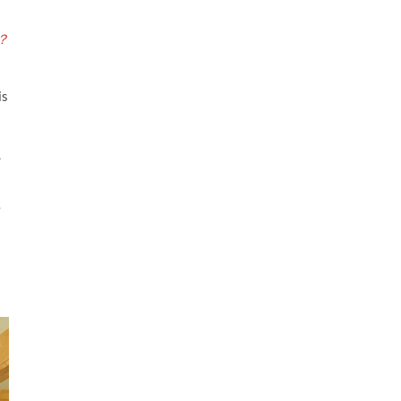
？
s
」
べ
言
し