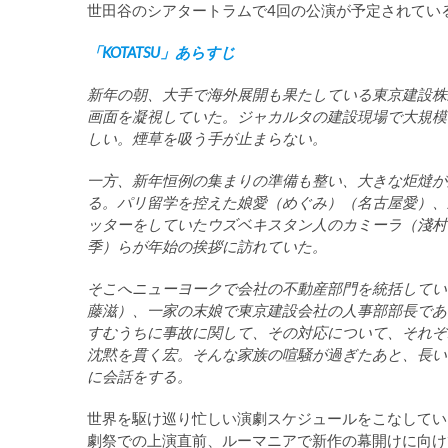
世田谷のシアタートラムで4回の公演が予定されてい
「KOTATSU」あらすじ
新年の朝、大手で海外展開も果たしている東京建設株
画面を凝視していた。ジャカルタの建設現場で大規模
しい。煙草を吸う手が止まらない。
一方、新年恒例の集まりの準備も整い、大きな炬燵が
る。パリ留学を控えた娘愛（めぐみ）（名古屋愛）、
ッターをしていたウズベキスタン人のカミーラ（淺村
季）らが年始の挨拶に訪れていた。
そこへ
ニューヨークで会社の不動産部門を統括してい
藤滋）、一家の末娘で東京建設会社の人事部部長であ
すむうちに事故に関して、その対応について、それぞ
沈黙を貫く宏。そんな家族の喧騒が過ぎたあと、長い
に会話をする。
世界を駆け巡り忙しい演劇スケジュールをこなしてい
劇祭での上演直前、ルーマニアで新作の幕開けに向け