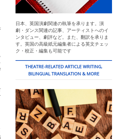
日本、英国演劇関連の執筆を承ります。演
帯
劇・ダンス関連の記事、アーティストへのイ
ら
ンタビュー、劇評など。また、翻訳を承りま
す。英国の高級紙元編集者による英文チェッ
ク・校正・編集も可能です
い
シ
THEATRE-RELATED ARTICLE WRITING,
瑞
BILINGUAL TRANSLATION & MORE
佐
す
も
り
演
詰