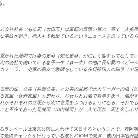
る。
式会社社長である宏（太田宏）は豪邸の薄暗い畳の一室で一人携
な事故が起き、死人も多数出ているというニュースを追っている
置かれた居間では妻の史麻（知念史麻）が忙しく客をもてなして
宏の会社で働いている息子一生（森一生）の他に長年愛のベビー
カミーラ）、史麻の親友で教師をしている在日韓国人の瑞季（
申
る宏の妹、公美（兵藤公美）と公美の旦那で元大リーガーの滋（
る友里（荻野友里）も加わり、おせちとお酒で新年を祝う。酒が
れがそれぞれの立場から宏に意見をぶつけるようになる。それで
こと不在であった兄健司（山内健司）が一人で現れ、宏と久しぶ
るランベールは東京公演にあわせて来日するということで、豊岡
て最終チェックを行なっている彼とZOOMで繋ぎ、彼の日本観が