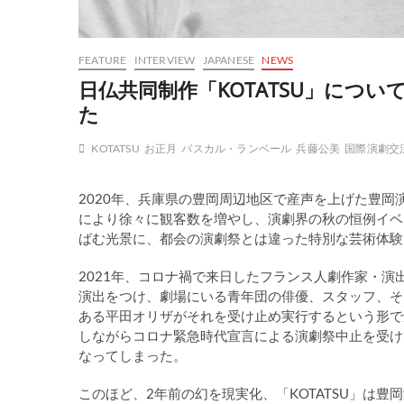
FEATURE
INTERVIEW
JAPANESE
NEWS
日仏共同制作「KOTATSU」につ
た
KOTATSU
お正月
パスカル・ランベール
兵藤公美
国際演劇交
2020年、兵庫県の豊岡周辺地区で産声を上げた豊
により徐々に観客数を増やし、演劇界の秋の恒例イベ
ばむ光景に、都会の演劇祭とは違った特別な芸術体験
2021年、コロナ禍で来日したフランス人劇作家・演出家
演出をつけ、劇場にいる青年団の俳優、スタッフ、そ
ある平田オリザがそれを受け止め実行するという形で創
しながらコロナ緊急時代宣言による演劇祭中止を受け
なってしまった。
このほど、2年前の幻を現実化、「KOTATSU」は豊