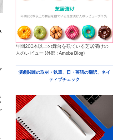
い
年間200本以上の舞台を観ている芝居漬けの
人のレビュー (外部 : Ameba Blog)
合
演劇関連の取材・執筆、日・英語の翻訳、ネイ
い
ティブチェック
ら
が
か
と
京