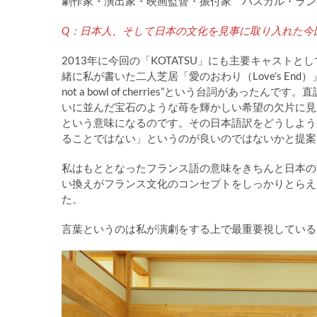
劇作家・演出家・映画監督・振付家 パスカル・ラン
Q：日本人、そして日本の文化を見事に取り入れた今回
2013年に今回の「KOTATSU」にも主要キャス
緒に私が書いた二人芝居「愛のおわり（Love’s End
not a bowl of cherries”という台詞があ
いに並んだ宝石のような苺を輝かしい希望の欠片に見
という意味になるのです。その日本語訳をどうしよう
ることではない」というのが良いのではないかと提案
私はもととなったフランス語の意味をきちんと日本の
い換えがフランス文化のコンセプトをしっかりとらえ
た。
言葉というのは私が演劇をする上で最重要視している