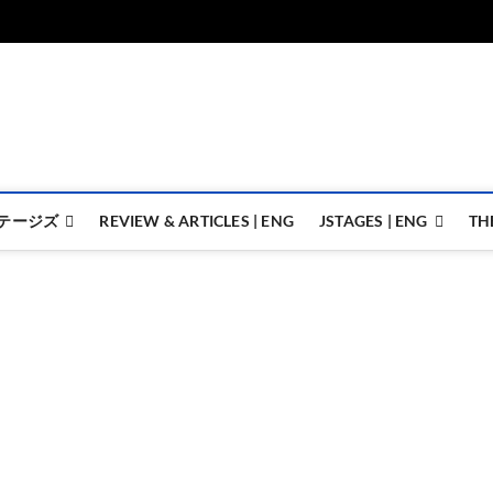
ジェイステージズ | jstages.
ジェイステージズは演劇関連の情報を発信。日英翻訳承ります。
テージズ
REVIEW & ARTICLES | ENG
JSTAGES | ENG
TH