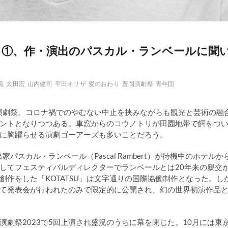
いて①、作・演出のパスカル・ランベールに聞
流
太田宏
山内健司
平田オリザ
愛のおわり
豊岡演劇祭
青年団
岡演劇祭。コロナ禍でのやむない中止を挟みながらも観光と芸術の融
ントとなりつつある。車窓からのコウノトリが田園地帯で餌をつ
に胸躍らせる演劇ゴーアーズも多いことだろう。
パスカル・ランベール（Pascal Rambert）が待機中のホテルか
してフェスティバルディレクターでランベールとは20年来の親交
作をした「KOTATSU」は文字通りの国際協働制作となった。し
て発表会が行われたのみで限定的に公開され、幻の世界初演作品
岡演劇祭2023で5回上演され盛況のうちに幕を閉じた。10月には東