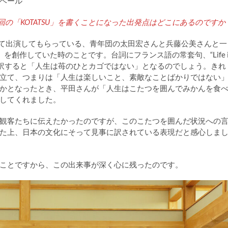
ベール
の「KOTATSU」を書くことになった出発点はどこにあるのですか
トとして出演してもらっている、青年団の太田宏さんと兵藤公美さんと一
）」を創作していた時のことです。台詞にフランス語の常套句、“Life i
ったんです。直訳すると「人生は苺のひとカゴではない」となるのでしょう。きれ
立て、つまりは「人生は楽しいこと、素敵なことばかりではない
かとなったとき、平田さんが「人生はこたつを囲んでみかんを食
してくれました。
観客たちに伝えたかったのですが、このこたつを囲んだ状況への
た上、日本の文化にそって見事に訳されている表現だと感心しま
ことですから、この出来事が深く心に残ったのです。