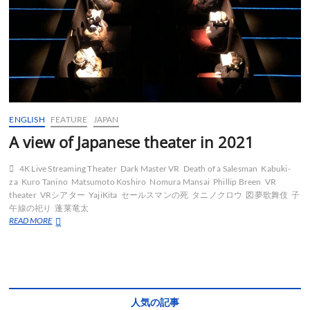
ENGLISH
FEATURE
JAPAN
A view of Japanese theater in 2021
4K Live Streaming Theater
Dark Master VR
Death of a Salesman
Kabuki-
za
Kuro Tanino
Matsumoto Koshiro
Nomura Mansai
Phillip Breen
VR
theater
VRシアター
YajiKita
セールスマンの死
タニノクロウ
図夢歌舞伎
子
午線の祀り
蓬莱竜太
A
READ MORE
view
of
Japanese
theater
in
2021
人気の記事