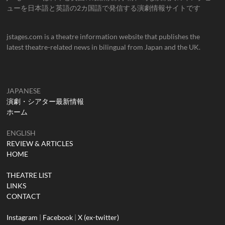
ューを日本語と英語の2カ国語で発信する演劇情報サイトです
jstages.com is a theatre information website that publishes the
latest theatre-related news in bilingual from Japan and the UK.
JAPANESE
演劇・シアター最新情報
ホーム
ENGLISH
REVIEW & ARTICLES
HOME
THEATRE LIST
LINKS
CONTACT
Instagram
|
Facebook
|
X (ex-twitter)