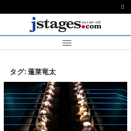
Skip
to
content
ジェ
ジェイステージ
ズは演劇関連の
情報を発信。日
ージズ
英翻訳承りま
す。
jstage
タグ:
蓬莱竜太