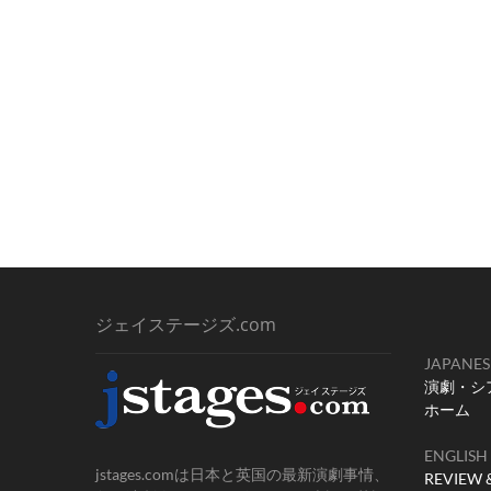
ジェイステージズ.com
JAPANES
演劇・シ
ホーム
ENGLISH
jstages.comは日本と英国の最新演劇事情、
REVIEW 