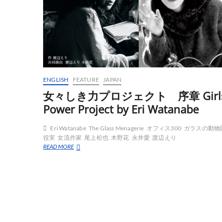
ENGLISH
FEATURE
JAPAN
女々しき力プロジェクト 序章 Girls
Power Project by Eri Watanabe
Eri Watanabe
The Glass Menagerie
オフィス300
ガラスの動物
役実
女流作家
尾上松也
木野花
永井愛
渡辺えり
女々
READ MORE
し
き
力
プ
ロ
ジ
ェ
ク