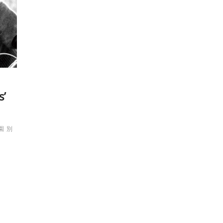
’
園
別