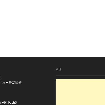
AD
E
アター最新情報
& ARTICLES