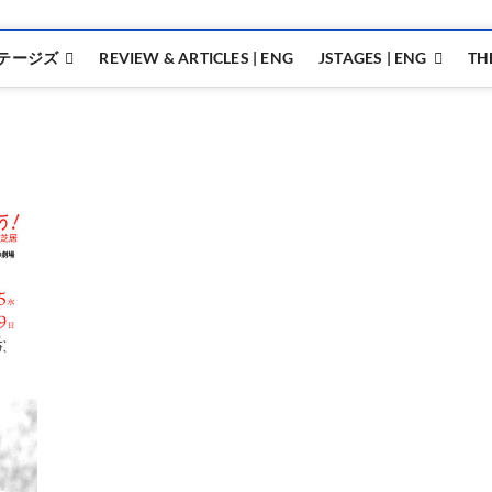
テージズ
REVIEW & ARTICLES | ENG
JSTAGES | ENG
TH