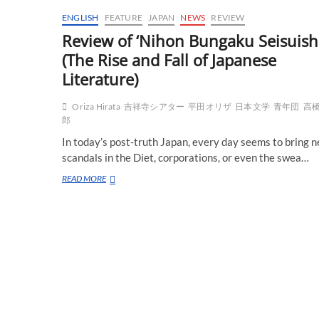
ENGLISH
FEATURE
JAPAN
NEWS
REVIEW
Review of ‘Nihon Bungaku Seisuishi
(The Rise and Fall of Japanese
Literature)
Oriza Hirata
吉祥寺シアター
平田オリザ
日本文学
青年団
高
郎
In today’s post-truth Japan, every day seems to bring 
scandals in the Diet, corporations, or even the swea…
Review
READ MORE
of
‘Nihon
Bungaku
Seisuishi’
(The
Rise
and
Fall
of
Japanese
Literature)