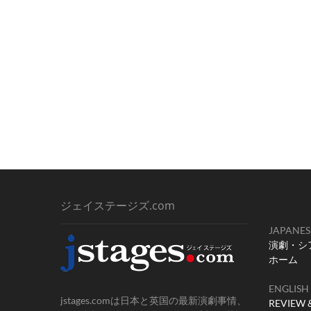
ジェイステージズ.com
JAPANES
演劇・シ
ホーム
ENGLISH
jstages.comは日本と英国の最新演劇事情、
REVIEW 