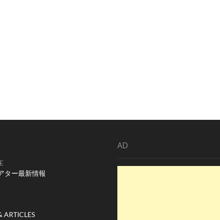
AD
E
アター最新情報
& ARTICLES