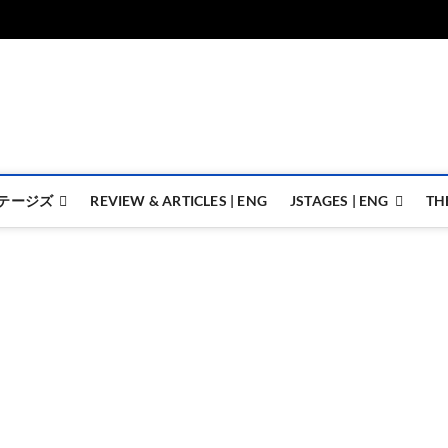
ジェイステージズ | jstages.
ジェイステージズは演劇関連の情報を発信。日英翻訳承ります。
テージズ
REVIEW & ARTICLES | ENG
JSTAGES | ENG
TH