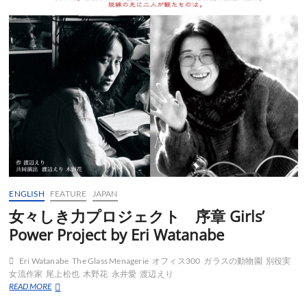
ENGLISH
FEATURE
JAPAN
女々しき力プロジェクト 序章 Girls’
Power Project by Eri Watanabe
Eri Watanabe
The Glass Menagerie
オフィス300
ガラスの動物園
別役実
女流作家
尾上松也
木野花
永井愛
渡辺えり
女々
READ MORE
し