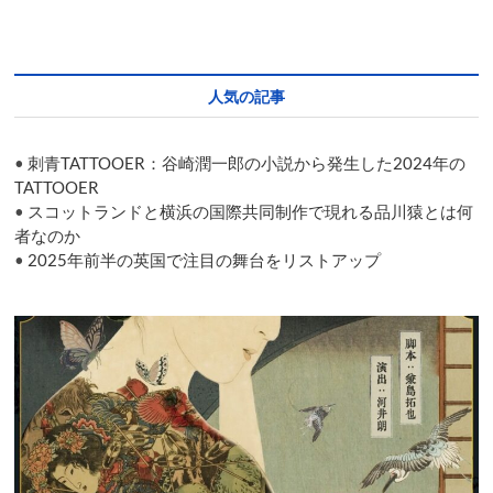
き
力
プ
ロ
ジ
人気の記事
ェ
ク
ト
•
刺青TATTOOER：谷崎潤一郎の小説から発生した2024年の
序
章
TATTOOER
Girls’
•
スコットランドと横浜の国際共同制作で現れる品川猿とは何
Power
者なのか
Project
•
2025年前半の英国で注目の舞台をリストアップ
by
Eri
Watanabe