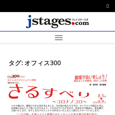
Skip
to
content
ジェ
ジェイステージ
ズは演劇関連の
情報を発信。日
ージズ
英翻訳承りま
す。
jstage
タグ:
オフィス300