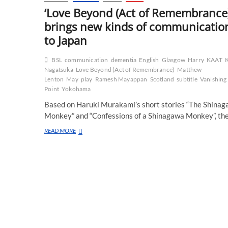
‘Love Beyond (Act of Remembrance)
brings new kinds of communicatio
to Japan
BSL
communication
dementia
English
Glasgow
Harry
KAAT
K
Nagatsuka
Love Beyond (Act of Remembrance)
Matthew
Lenton
May
play
Ramesh Mayappan
Scotland
subtitle
Vanishing
Point
Yokohama
Based on Haruki Murakami’s short stories “The Shina
Monkey” and “Confessions of a Shinagawa Monkey”, th
‘Love
READ MORE
Beyond
(Act
of
Remembrance)’
brings
new
kinds
of
communications
to