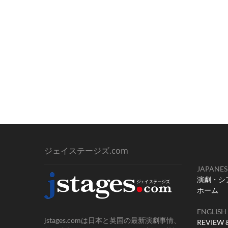
ジェイステージズ.com
JAPANES
演劇・シ
ホーム
ENGLISH
jstages.comは日本と英国の最新演劇事情、
REVIEW 