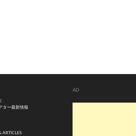
AD
E
アター最新情報
& ARTICLES