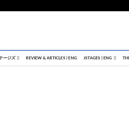
ジェイステージズ | jstages.
ジェイステージズは演劇関連の情報を発信。日英翻訳承ります。
テージズ
REVIEW & ARTICLES | ENG
JSTAGES | ENG
TH