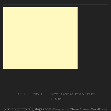
TOP
CONTACT
Terms & Condition / Privacy & Policy
SITEMAP
ジェイステージズ | jstages.com
| Designed by:
Theme Freesia
|
WordPress
|