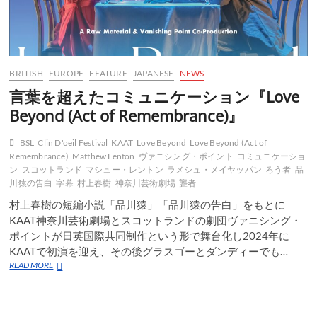
BRITISH
EUROPE
FEATURE
JAPANESE
NEWS
言葉を超えたコミュニケーション『Love
Beyond (Act of Remembrance)』
BSL
Clin D'oeil Festival
KAAT
Love Beyond
Love Beyond (Act of
Remembrance)
Matthew Lenton
ヴァニシング・ポイント
コミュニケーショ
ン
スコットランド
マシュー・レントン
ラメシュ・メイヤッパン
ろう者
品
川猿の告白
字幕
村上春樹
神奈川芸術劇場
聾者
村上春樹の短編小説「品川猿」「品川猿の告白」をもとに
KAAT神奈川芸術劇場とスコットランドの劇団ヴァニシング・
ポイントが日英国際共同制作という形で舞台化し2024年に
KAATで初演を迎え、その後グラスゴーとダンディーでも…
言
READ MORE
葉
を
超
え