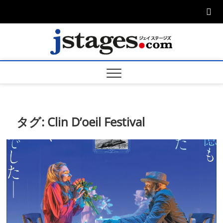
Skip
to
content
ジェ
ジェイステージ
ズは演劇関連の
情報を発信。日
ージズ
英翻訳承りま
す。
jstage
タグ:
Clin D’oeil Festival