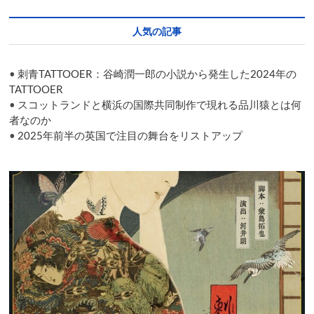
た
コ
人気の記事
ミ
ュ
ニ
•
刺青TATTOOER：谷崎潤一郎の小説から発生した2024年の
ケ
ー
TATTOOER
シ
•
スコットランドと横浜の国際共同制作で現れる品川猿とは何
ョ
者なのか
ン
•
2025年前半の英国で注目の舞台をリストアップ
『Love
Beyond
(Act
of
Remembrance)』