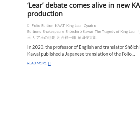
‘Lear’ debate comes alive in new K
production
Folio Edition
KAAT
King Lear
Quatro
Editions
Shakespeare
Shōichirō Kawai
The Tragedy of King Lear
王
リア王の悲劇
河合祥一郎
藤田俊太郎
In 2020, the professor of English and translator Shōich
Kawai published a Japanese translation of the Folio…
‘Lear’
READ MORE
debate
comes
alive
in
new
KAAT
production