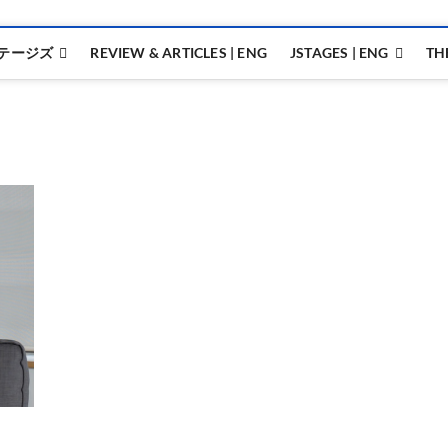
テージズ
REVIEW & ARTICLES | ENG
JSTAGES | ENG
TH