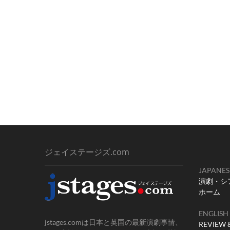
ジェイステージズ.com
JAPANES
演劇・シ
ホーム
ENGLISH
jstages.comは日本と英国の最新演劇事情、
REVIEW 