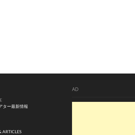
AD
E
アター最新情報
& ARTICLES