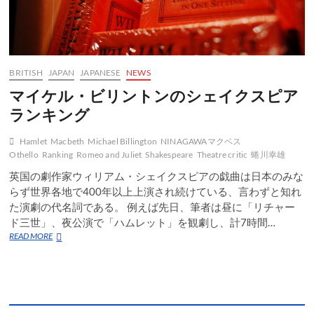
BRITISH
JAPAN
JAPANESE
NEWS
マイケル・ビリントンのシェイクスピア
ランキング
Hamlet
Macbeth
Michael Billington
NINAGAWAマクベス
Othello
Ranking
Romeo and Juliet
Shakespeare
Theatre critic
蜷川幸雄
英国の劇作家ウィリアム・シェイクスピアの戯曲は日本のみな
らず世界各地で400年以上上演され続けている、言わずと知れ
た演劇の代名詞である。 例えば先日、筆者は昼に「リチャー
ド三世」、夜公演で「ハムレット」を観劇し、計7時間…
マ
READ MORE
イ
ケ
ル・
ビ
リ
ン