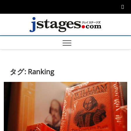
Skip
to
content
ジェ
ジェイステージ
ズは演劇関連の
情報を発信。日
ージズ
英翻訳承りま
す。
jstage
タグ:
Ranking