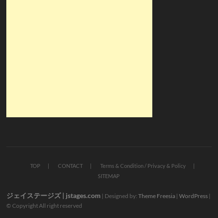
TOP
CONTACT
Terms & Condition / Privacy & Policy
SITEMAP
ジェイステージズ | jstages.com
| Designed by:
Theme Freesia
|
WordPress
|
© Copyright All right reserved