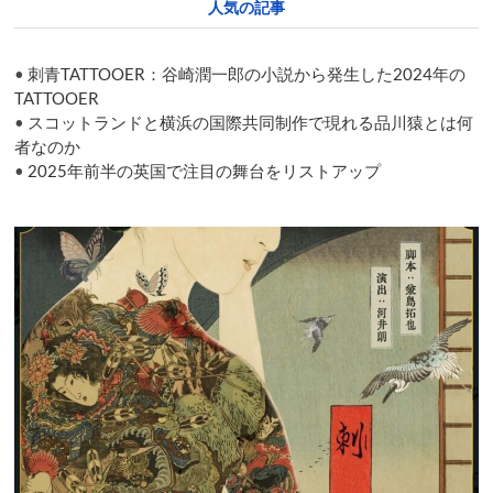
人気の記事
ト
ン
の
•
刺青TATTOOER：谷崎潤一郎の小説から発生した2024年の
シ
ェ
TATTOOER
イ
•
スコットランドと横浜の国際共同制作で現れる品川猿とは何
ク
者なのか
ス
•
2025年前半の英国で注目の舞台をリストアップ
ピ
ア
ラ
ン
キ
ン
グ