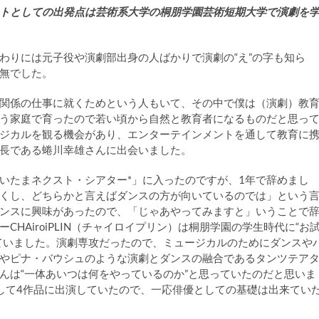
トとしての出発点は芸術系大学の桐朋学園芸術短期大学で演劇を
わりには元子役や演劇部出身の人ばかりで演劇の“え”の字も知ら
無でした。
関係の仕事に就くためという人もいて、その中で僕は（演劇）教
う家庭で育ったので若い頃から自然と教育者になるものだと思っ
ジカルを観る機会があり、エンターテインメントを通して教育に
長である蜷川幸雄さんに出会いました。
いたまネクスト・シアター*」に入ったのですが、1年で辞めまし
くし、どちらかと言えばダンスの方が向いているのでは」という
ンスに興味があったので、「じゃあやってみますと」いうことで
HAiroiPLIN（チャイロイプリン）は桐朋学園の学生時代に“お
ていました。演劇専攻だったので、ミュージカルのためにダンスや
やピナ・バウシュのような演劇とダンスの融合であるタンツテア
んは“一体あいつは何をやっているのか”と思っていたのだと思いま
して4作品に出演していたので、一応俳優としての基礎は出来てい