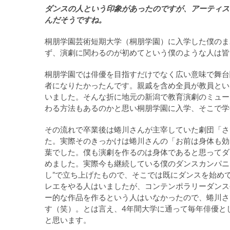
ダンスの人という印象があったのですが、アーティス
んだそうですね。
桐朋学園芸術短期大学（桐朋学園）に入学した僕のま
ず、演劇に関わるのが初めてという僕のような人は皆
桐朋学園では俳優を目指すだけでなく広い意味で舞台
者になりたかったんです。親戚を含め全員が教員とい
いました。そんな折に地元の新潟で教育演劇のミュー
わる方法もあるのかと思い桐朋学園に入学、そこで学
その流れで卒業後は蜷川さんが主宰していた劇団「さ
た。実際そのきっかけは蜷川さんの「お前は身体も効
葉でした。僕も演劇を作るのは身体であると思ってダ
めました。実際今も継続している僕のダンスカンパニーC
し”で立ち上げたもので、そこでは既にダンスを始め
レエをやる人はいましたが、コンテンポラリーダンス
ー的な作品を作るという人はいなかったので、蜷川さ
す（笑）。とは言え、4年間大学に通って毎年俳優と
と思います。