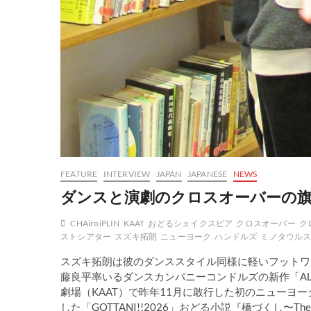
FEATURE
INTERVIEW
JAPAN
JAPANESE
NEWS
ダンスと演劇のクロスオーバーの
CHAiroiPLIN
KAAT
おどるシェイクスピア
クロスオーバー
ク
ストシアター
スズキ拓朗
ニューヨーク
ハンドルズ
ミノタウル
スズキ拓朗は彼のダンススタイル同様に軽いフットワ
藤良平率いるダンスカンパニーコンドルズの新作「ALL Y
劇場（KAAT）で昨年11月に敢行した初のニューヨ
した「GOTTANI!!2026」おどる小説『橋づくし〜Th