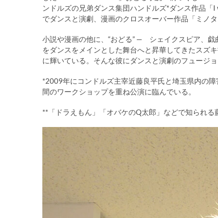
ンドルズの兄弟ダンス集団ハンドルズ*ダンス作品「I want
でダンスと演劇、漫画のクロスオーバー作品「ミノタ
小説や漫画の他に、“おどる” — シェイクスピア、
をダンスをメインとした舞台へと昇華してきたスズキ
に輝いている。そんな彼にダンスと演劇のフュージョ
*2009年にコンドルズ主宰近藤良平氏と埼玉県内の
間のワークショップを重ね公演に臨んでいる。
**「ドラえもん」「オバケのQ太郎」などで知られる藤