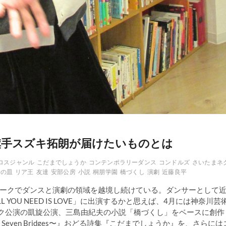
旗手スズキ拓朗が届けたいものとは
ロスジャンル
こだまでしょうか
コンテンポラリーダンス
コンドルズ
さいたまネ
スの皿
リア王
友達
安部公房
小説
桐朋学園
橋づくし
演劇
近藤良平
ークでダンスと演劇の領域を越境し続けている。ダンサーとして
OU NEED IS LOVE」に出演するかと思えば、4月には神奈川芸
ーク公演の凱旋公演、三島由紀夫の小説「橋づくし」をベースに創作
e Seven Bridges〜』おどる詩集『こだまでしょうか』を、さらには