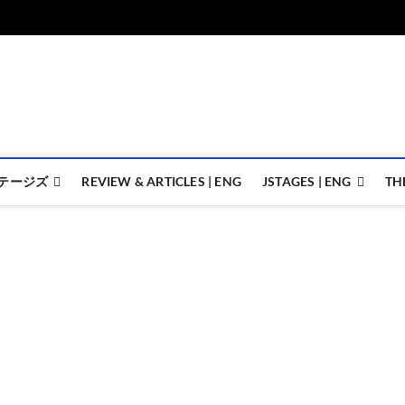
ジェイステージズ | jstages.
ジェイステージズは演劇関連の情報を発信。日英翻訳承ります。
テージズ
REVIEW & ARTICLES | ENG
JSTAGES | ENG
TH