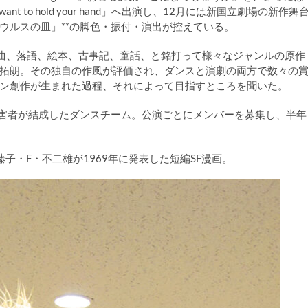
 to hold your hand」へ出演し、12月には新国立劇場の新作舞
ウルスの皿」**の脚色・振付・演出が控えている。
戯曲、落語、絵本、古事記、童話、と銘打って様々なジャンルの原作
拓朗。その独自の作風が評価され、ダンスと演劇の両方で数々の
ン創作が生まれた過程、それによって目指すところを聞いた。
障害者が結成したダンスチーム。公演ごとにメンバーを募集し、半年
子・F・不二雄が1969年に発表した短編SF漫画。