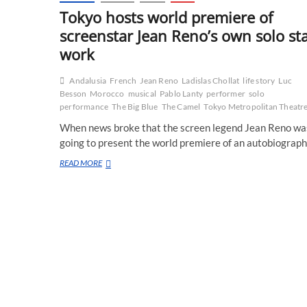
Tokyo hosts world premiere of
screenstar Jean Reno’s own solo st
work
Andalusia
French
Jean Reno
Ladislas Chollat
life story
Luc
Besson
Morocco
musical
Pablo Lanty
performer
solo
performance
The Big Blue
The Camel
Tokyo Metropolitan Theatr
When news broke that the screen legend Jean Reno wa
going to present the world premiere of an autobiograp
Tokyo
READ MORE
hosts
world
premiere
of
screenstar
Jean
Reno’s
own
solo
stage
work