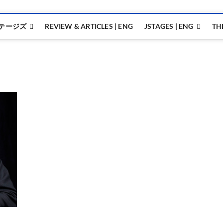
テージズ
REVIEW & ARTICLES | ENG
JSTAGES | ENG
TH