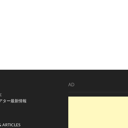
AD
E
アター最新情報
& ARTICLES