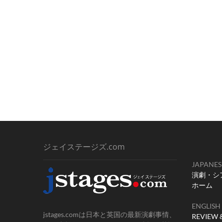
ジェイステージズ.com
JAPANES
演劇・シ
ホーム
ENGLISH
jstages.comは日本と英国の最新演劇事情、
REVIEW 