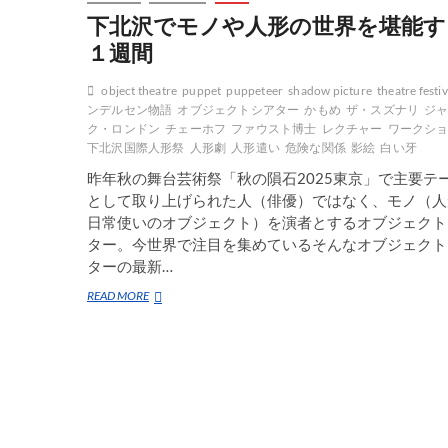
下北沢でモノや人形の世界を堪能す
１週間
object theatre
puppet
puppeteer
shadow picture
theatre festiv
ンデルセン物語
オブジェクトシアター
かもめ
ザ・スズナリ
ジ
ク・ロンドン
チェーホフ
ファウスト博士
レクチャー
ワークシ
下北沢国際人形祭
人形劇
人形遣い
危険な関係
影絵
白い牙
昨年秋の舞台芸術祭「秋の隕石2025東京」で主要テ
として取り上げられた人（俳優）ではなく、モノ（人
日常使いのオブジェクト）を演者とするオブジェクト
ター。今世界で注目を集めているそんなオブジェクト
ターの最新…
下
READ MORE
北
沢
で
モ
ノ
や
人
形