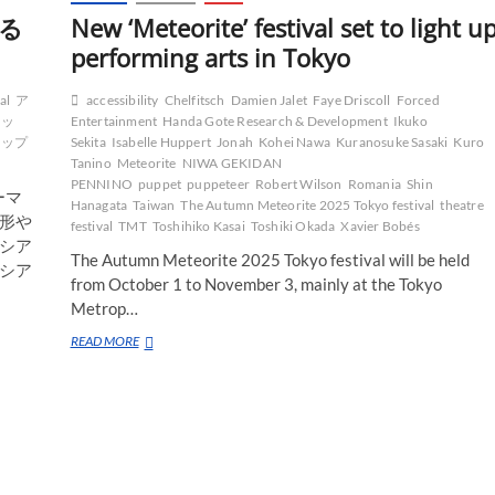
る
New ‘Meteorite’ festival set to light u
performing arts in Tokyo
al
ア
accessibility
Chelfitsch
Damien Jalet
Faye Driscoll
Forced
ャッ
Entertainment
Handa Gote Research & Development
Ikuko
ョップ
Sekita
Isabelle Huppert
Jonah
Kohei Nawa
Kuranosuke Sasaki
Kuro
Tanino
Meteorite
NIWA GEKIDAN
PENNINO
puppet
puppeteer
Robert Wilson
Romania
Shin
ーマ
Hanagata
Taiwan
The Autumn Meteorite 2025 Tokyo festival
theatre
形や
festival
TMT
Toshihiko Kasai
Toshiki Okada
Xavier Bobés
シア
The Autumn Meteorite 2025 Tokyo festival will be held
シア
from October 1 to November 3, mainly at the Tokyo
Metrop…
New
READ MORE
‘Meteorite’
festival
set
to
light
up
performing