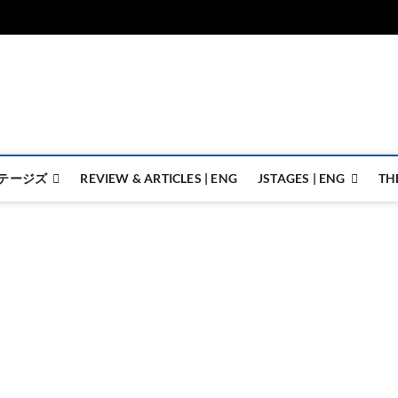
ジェイステージズ | jstages.
ジェイステージズは演劇関連の情報を発信。日英翻訳承ります。
テージズ
REVIEW & ARTICLES | ENG
JSTAGES | ENG
TH