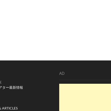
AD
E
アター最新情報
& ARTICLES