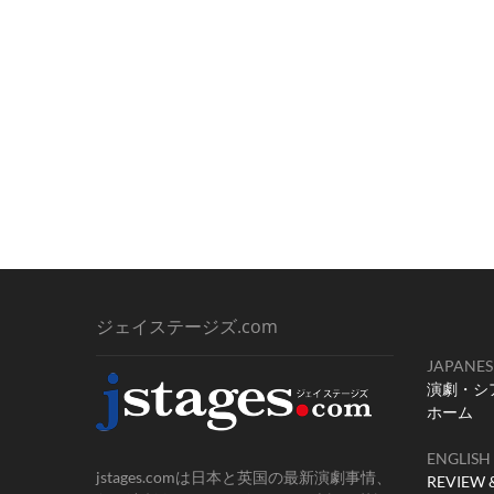
ジェイステージズ.com
JAPANES
演劇・シ
ホーム
ENGLISH
jstages.comは日本と英国の最新演劇事情、
REVIEW 