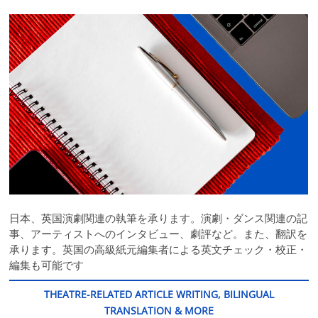
日本、英国演劇関連の執筆を承ります。演劇・ダンス関連の記
事、アーティストへのインタビュー、劇評など。また、翻訳を
承ります。英国の高級紙元編集者による英文チェック・校正・
編集も可能です
THEATRE-RELATED ARTICLE WRITING, BILINGUAL
TRANSLATION & MORE