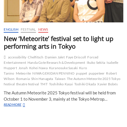
ENGLISH
FESTIVAL
NEWS
New ‘Meteorite’ festival set to light up
performing arts in Tokyo
accessibility
Chelfitsch
Damien Jalet
Faye Driscoll
Forced
Entertainment
Handa Gote Research & Development
Ikuko Sekita
Isabelle
Huppert
Jonah
Kohei Nawa
Kuranosuke Sasaki
Kuro
Tanino
Meteorite
NIWA GEKIDAN PENNINO
puppet
puppeteer
Robert
Wilson
Romania
Shin Hanagata
Taiwan
The Autumn Meteorite 2025 Tokyo
festival
theatre festival
TMT
Toshihiko Kasai
Toshiki Okada
Xavier Bobés
The Autumn Meteorite 2025 Tokyo festival will be held from
October 1 to November 3, mainly at the Tokyo Metrop…
New
READ MORE
‘Meteorite’
festival
set
to