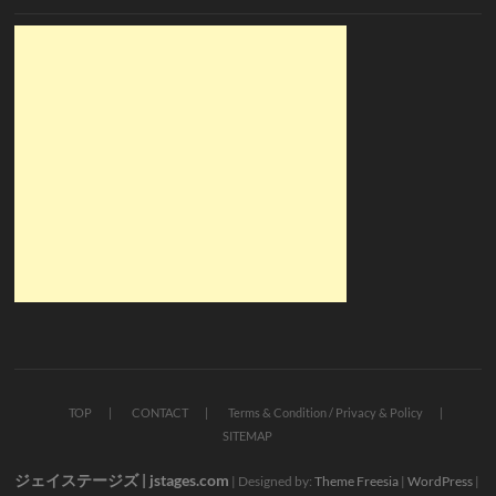
TOP
CONTACT
Terms & Condition / Privacy & Policy
SITEMAP
ジェイステージズ | jstages.com
| Designed by:
Theme Freesia
|
WordPress
|