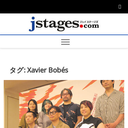
Skip
to
content
ジェ
ジェイステージ
ズは演劇関連の
情報を発信。日
ージズ
英翻訳承りま
す。
jstage
タグ:
Xavier Bobés