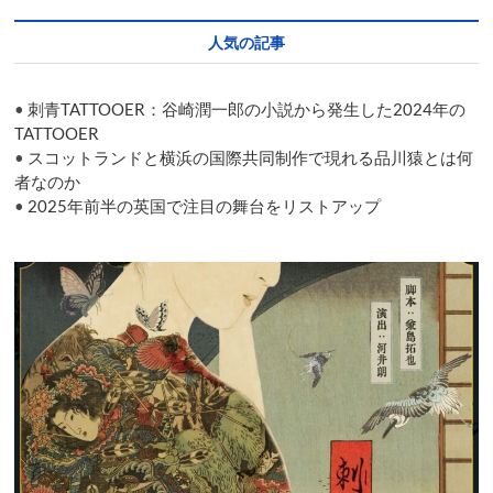
light
up
人気の記事
performing
arts
in
•
刺青TATTOOER：谷崎潤一郎の小説から発生した2024年の
Tokyo
TATTOOER
•
スコットランドと横浜の国際共同制作で現れる品川猿とは何
者なのか
•
2025年前半の英国で注目の舞台をリストアップ