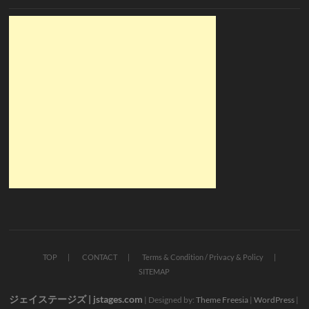
TOP
CONTACT
Terms & Condition / Privacy & Policy
SITEMAP
ジェイステージズ | jstages.com
| Designed by:
Theme Freesia
|
WordPress
|