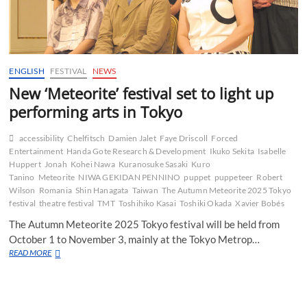
ENGLISH
FESTIVAL
NEWS
New ‘Meteorite’ festival set to light up
performing arts in Tokyo
accessibility
Chelfitsch
Damien Jalet
Faye Driscoll
Forced
Entertainment
Handa Gote Research & Development
Ikuko Sekita
Isabelle
Huppert
Jonah
Kohei Nawa
Kuranosuke Sasaki
Kuro
Tanino
Meteorite
NIWA GEKIDAN PENNINO
puppet
puppeteer
Robert
Wilson
Romania
Shin Hanagata
Taiwan
The Autumn Meteorite 2025 Tokyo
festival
theatre festival
TMT
Toshihiko Kasai
Toshiki Okada
Xavier Bobés
The Autumn Meteorite 2025 Tokyo festival will be held from
October 1 to November 3, mainly at the Tokyo Metrop…
New
READ MORE
‘Meteorite’
festival
set
to