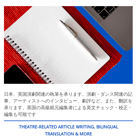
日本、英国演劇関連の執筆を承ります。演劇・ダンス関連の記
事、アーティストへのインタビュー、劇評など。また、翻訳を
承ります。英国の高級紙元編集者による英文チェック・校正・
編集も可能です
THEATRE-RELATED ARTICLE WRITING, BILINGUAL
TRANSLATION & MORE