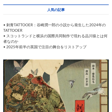
light
up
人気の記事
performing
arts
in
•
刺青TATTOOER：谷崎潤一郎の小説から発生した2024年の
Tokyo
TATTOOER
•
スコットランドと横浜の国際共同制作で現れる品川猿とは何
者なのか
•
2025年前半の英国で注目の舞台をリストアップ