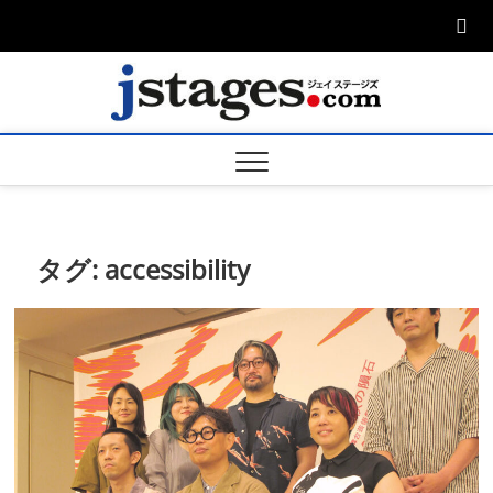
Skip
to
content
ジェ
ジェイステージ
ズは演劇関連の
情報を発信。日
ージズ
英翻訳承りま
す。
jstage
タグ:
accessibility