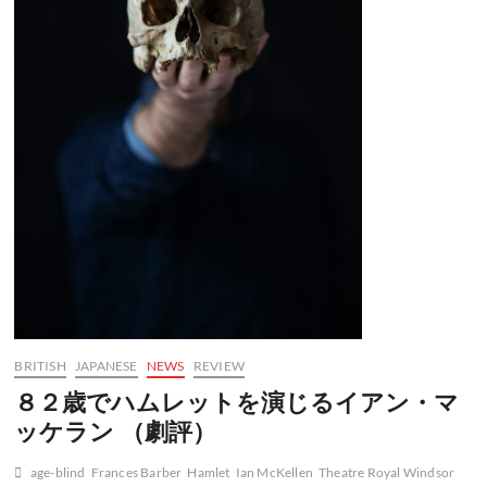
BRITISH
JAPANESE
NEWS
REVIEW
８２歳でハムレットを演じるイアン・マ
ッケラン （劇評）
age-blind
Frances Barber
Hamlet
Ian McKellen
Theatre Royal Windsor