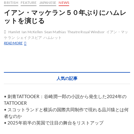
BRITISH
FEATURE
JAPANESE
NEWS
付
イアン・マッケラン５０年ぶりにハムレ
ットを演じる
Hamlet
Ian McKellen
Sean Mathias
Theatre Royal Windsor
イアン・マッ
ケラン
シェイクスピア
ハムレット
イ
READ MORE
ア
ン・
マ
ッ
ケ
ラ
人気の記事
ン
５
０
•
刺青TATTOOER：谷崎潤一郎の小説から発生した2024年の
年
ぶ
TATTOOER
り
•
スコットランドと横浜の国際共同制作で現れる品川猿とは何
に
者なのか
ハ
•
2025年前半の英国で注目の舞台をリストアップ
ム
レ