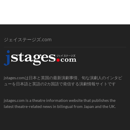
ジェイステージズ.com
jstages.comは日本と英国の最新演劇事情、旬な演劇人のインタビ
ューを日本語と英語の2カ国語で発信する演劇情報サイトです
jstages.com is a theatre information website that publishes the
latest theatre-related news in bilingual from Japan and the UK.