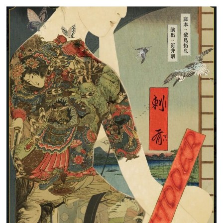
ッ
ト
を
演
じ
る