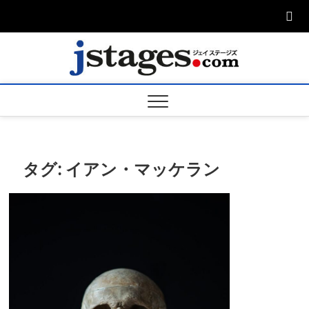
Skip
to
content
ジェ
ジェイステージ
ズは演劇関連の
情報を発信。日
ージズ
英翻訳承りま
す。
jstage
タグ:
イアン・マッケラン