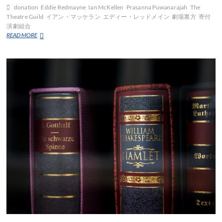
donation
Eddie Redmayne
Ian McKellen
Prasanna Puwanarajah
The
Theatre Guild
イアン・マッケラン
エディー・レッドメイン
劇場裏方
寄付
演劇組合
イ
READ MORE
ア
ン・
マ
ッ
ケ
ラ
ン
が
劇
場
労
働
者
へ
４
万
ポ
ン
ド
の
寄