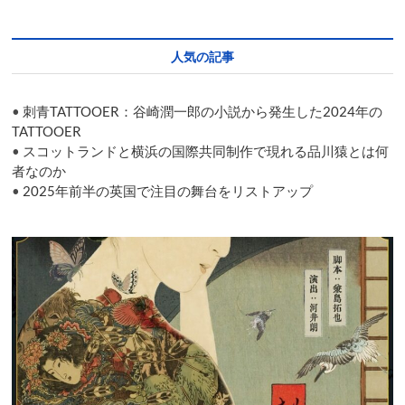
来
ペ
ジ
ジ
ジ
ジ
に
年
上
2
ー
演
月
人気の記事
ジ
に
幕
送
開
•
刺青TATTOOER：谷崎潤一郎の小説から発生した2024年の
け
り
TATTOOER
•
スコットランドと横浜の国際共同制作で現れる品川猿とは何
者なのか
•
2025年前半の英国で注目の舞台をリストアップ