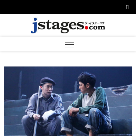
Skip
to
content
ジェ
ジェイステージ
ズは演劇関連の
情報を発信。日
ージズ
英翻訳承りま
す。
jstage