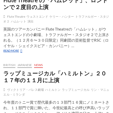
Flute Theatre の「ハムレット」、ロンド
From
ンで２度目の上演
Nov.
4
Flute Theatre
ウェストエンド
ケリー・ハンター
トラファルガー・スタジ
オ２
ハムレット
演出
英国のツアーカンパニー Flute Theatreの「ハムレット」がウ
ェストエンドの小劇場、トラファルガー・スタジオ２で上演さ
れる。（１２月６〜３０日限定）同劇団の芸術監督でRSC（ロ
イヤル・シェイクスピア・カンパニー）…
Flute
READ MORE
Theatre
の
「ハ
BRITISH
JAPANESE
NEWS
ム
ラップミュージカル「ハミルトン」２０
レ
ッ
１７年の１１月に上演
ト」、
ロ
ヴィクトリア・パレス劇場
ハミルトン
ラップミュージカル
リン・マニュ
ン
エル・ミランダ
ド
ン
今年度のトニー賞で歴代最多の１３部門１６賞にノミネートさ
で
れ、１１部門で賞に輝いた、今世紀最高との呼び声高いラップ
２