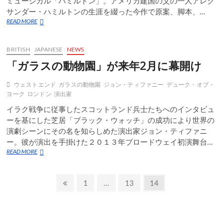
ミュージカル「ハミルトン」。アメリカ建国の父の一人アレク
度
サンダー・ハミルトンの生涯を綴った今作で原案、脚本、…
目
の
ラ
READ MORE
上
ッ
演
プ
ミ
BRITISH
JAPANESE
NEWS
ュ
「ガラスの動物園」が来年2月に幕開け
ー
ジ
カ
ウェストエンド
ガラスの動物園
ジョン・ティファニー
デューク・オブ・
ル
ヨーク
ロンドン
演出家
「ハ
イラク戦争に従事したスコットランド兵士たちへのインタビュ
ミ
ル
ーを基にした芝居「ブラック・ウォッチ」の成功により世界の
ト
演劇シーンにその名を知らしめた演出家ジョン・ティファニ
ン」
ー。彼が演出を手掛けた２０１３年ブロードウェイ初演舞台…
２
「ガ
READ MORE
０
ラ
１
ス
７
投
の
年
前
固
固
固
1
…
13
14
動
の
の
定
定
定
稿
物
１
ペ
ペ
ペ
ペ
園」
１
の
が
ー
ー
ー
ー
月