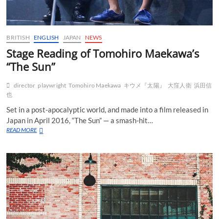
BRITISH
ENGLISH
JAPAN
NEWS
Stage Reading of Tomohiro Maekawa’s
“The Sun”
director
playwright
Tomohiro Maekawa
キウメ『太陽』
大窪人衛
浜田信
也
Set in a post-apocalyptic world, and made into a film released in
Japan in April 2016, “The Sun” — a smash-hit…
Stage
READ MORE
Reading
of
Tomohiro
Maekawa’s
“The
Sun”