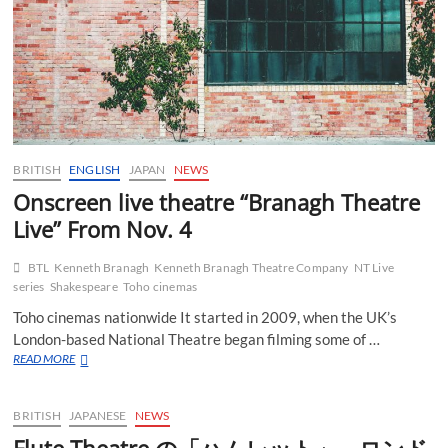
BRITISH
ENGLISH
JAPAN
NEWS
Onscreen live theatre “Branagh Theatre
Live” From Nov. 4
BTL
Kenneth Branagh
Kenneth Branagh Theatre Company
NT Live
series
Shakespeare
Toho cinemas
Toho cinemas nationwide It started in 2009, when the UK’s
London-based National Theatre began filming some of …
Onscreen
READ MORE
live
theatre
“Branagh
BRITISH
JAPANESE
NEWS
Theatre
Live”