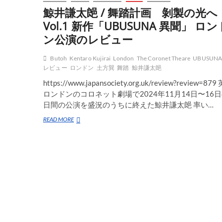
鯨井謙太郒 / 舞踏計画 剝製の光へ
Vol.1 新作「UBUSUNA 異聞」 ロン
ン公演のレビュー
Butoh
Kentaro Kujirai
London
The Coronet Theare
UBUSUN
レビュー
ロンドン
土方巽
舞踏
鯨井謙太郒
https://www.japansociety.org.uk/review?review=879
ロンドンのコロネット劇場で2024年11月14日〜16日
日間の公演を盛況のうちに終えた鯨井謙太郒 率い…
鯨
READ MORE
井
謙
太
郒 /
舞
踏
計
画
剝
製
の