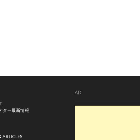
AD
E
アター最新情報
& ARTICLES