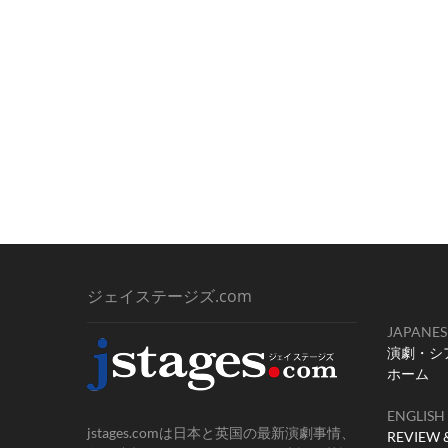
ジェイステージズ.com
JAPANES
演劇・シ
ホーム
ENGLISH
jstages.comは日本と英国の最新演劇事情、
REVIEW 