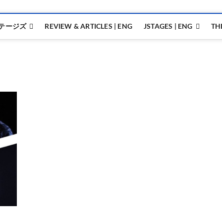
テージズ
REVIEW & ARTICLES | ENG
JSTAGES | ENG
TH