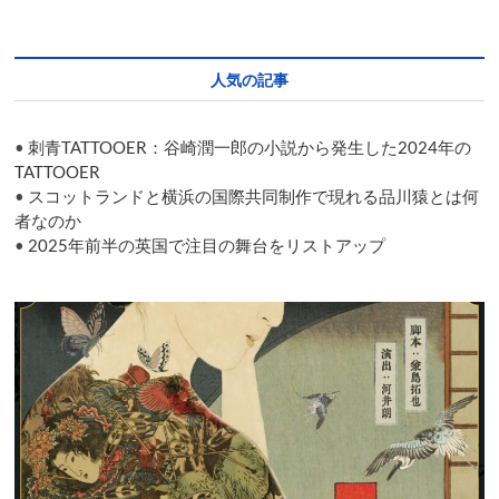
バ
プ
ー
ル
人気の記事
の
若
者
•
刺青TATTOOER：谷崎潤一郎の小説から発生した2024年の
た
ち
TATTOOER
を
•
スコットランドと横浜の国際共同制作で現れる品川猿とは何
描
者なのか
い
•
2025年前半の英国で注目の舞台をリストアップ
た
「STAGS
and
HENS」
に
託
し
た
思
い
と
は？