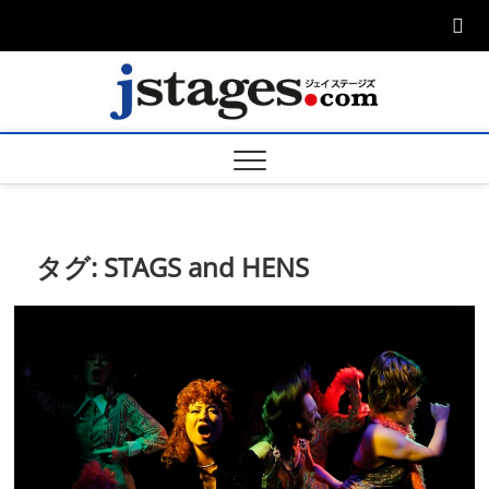
Skip
to
content
ジェ
ジェイステージ
ズは演劇関連の
情報を発信。日
ージズ
英翻訳承りま
す。
jstage
タグ:
STAGS and HENS