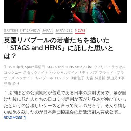
BRITISH
INTERVIEW
JAPAN
JAPANESE
NEWS
英国リバプールの若者たちを描いた
「STAGS and HENS」に託した思いと
は？
1970年代
Space早稲田
STAGS and HENS
Studio Life
ウィリー・ラッセル
コックニー
スタッグナイト
セクシャルマイノリティ
パブ
ブラッド・ブラ
ザーズ
ヘンナイト
リバプール
ロンドン
伊藤弘子
方言
林勇輔
流山児★事
務所
訛り
１週間ほどの公演期間が普通である日本の演劇状況で、幕が開
けた後に観た人たちの口コミで評判が広がり客足が伸びていっ
たというのは珍しいケースと言って良いのだろう。そんな嬉し
い結果を残したのが日本劇団協議会の新進演劇人育成公演…
英
READ MORE
国
リ