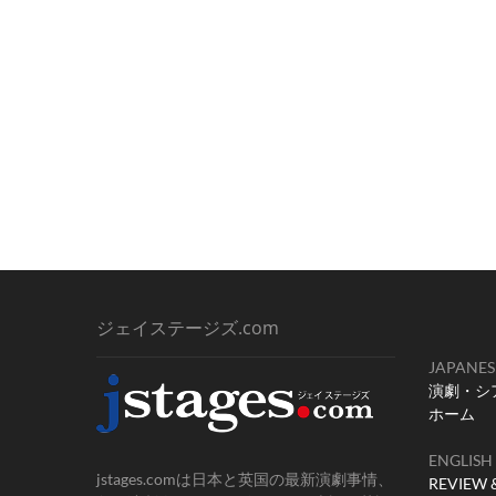
ジェイステージズ.com
JAPANES
演劇・シ
ホーム
ENGLISH
jstages.comは日本と英国の最新演劇事情、
REVIEW 