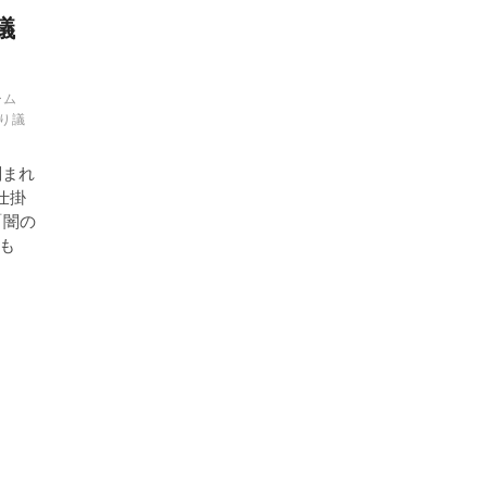
議
る
ーム
り議
刻まれ
仕掛
「闇の
も