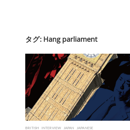
タグ:
Hang parliament
BRITISH
INTERVIEW
JAPAN
JAPANESE