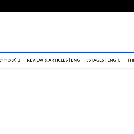
ジェイステージズ | jstages.
ジェイステージズは演劇関連の情報を発信。日英翻訳承ります。
テージズ
REVIEW & ARTICLES | ENG
JSTAGES | ENG
TH