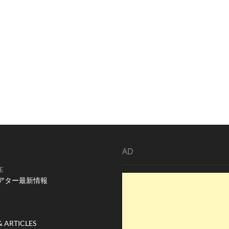
AD
E
アター最新情報
& ARTICLES