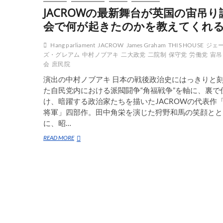
JACROWの最新舞台が英国の宙吊り
会で何が起きたのかを教えてくれ
Hang parliament
JACROW
James Graham
THIS HOUSE
ジェ
ズ・グレアム
中村ノブアキ
二大政党
二院制
保守党
労働党
宙吊
会
庶民院
演出の中村ノブアキ 日本の戦後政治史にはっきりと
た自民党内における派閥闘争“角福戦争”を軸に、裏で
け、暗躍する政治家たちを描いたJACROWの代表作
将軍」四部作。田中角栄を演じた狩野和馬の笑顔とと
に、昭…
JACROW
READ MORE
の
最
新
舞
台
が
英
国
の