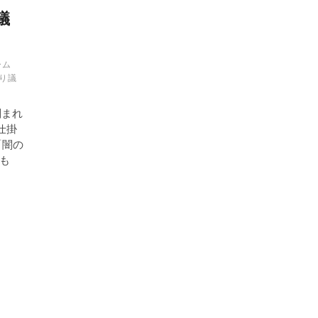
議
る
ーム
り議
刻まれ
仕掛
「闇の
も