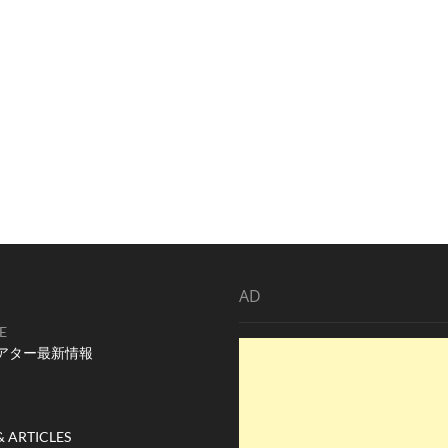
AD
E
アター最新情報
& ARTICLES