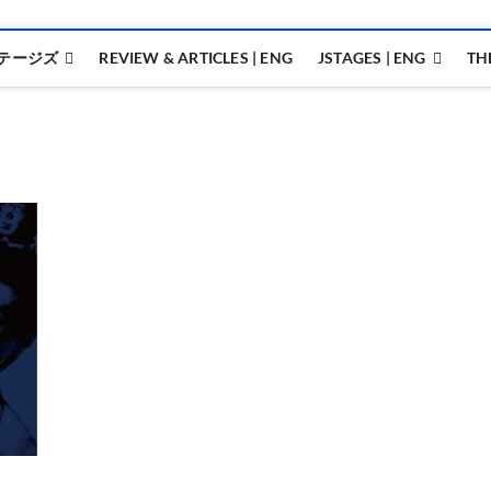
テージズ
REVIEW & ARTICLES | ENG
JSTAGES | ENG
TH