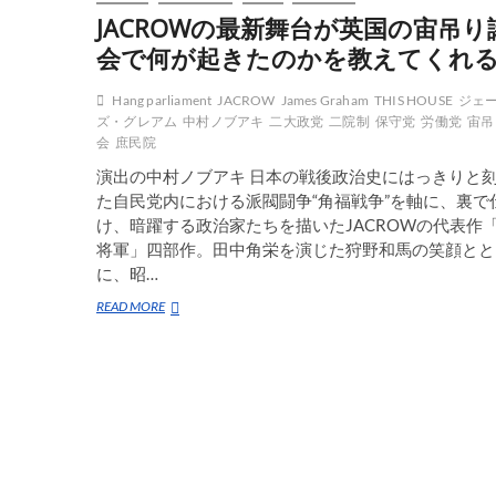
JACROWの最新舞台が英国の宙吊り
会で何が起きたのかを教えてくれ
Hang parliament
JACROW
James Graham
THIS HOUSE
ジェ
ズ・グレアム
中村ノブアキ
二大政党
二院制
保守党
労働党
宙吊
会
庶民院
演出の中村ノブアキ 日本の戦後政治史にはっきりと
た自民党内における派閥闘争“角福戦争”を軸に、裏で
け、暗躍する政治家たちを描いたJACROWの代表作
将軍」四部作。田中角栄を演じた狩野和馬の笑顔とと
に、昭…
JACROW
READ MORE
の
最
新
舞
台
が
英
国
の