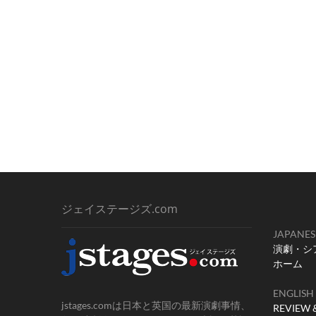
ジェイステージズ.com
JAPANES
演劇・シ
ホーム
ENGLISH
jstages.comは日本と英国の最新演劇事情、
REVIEW 