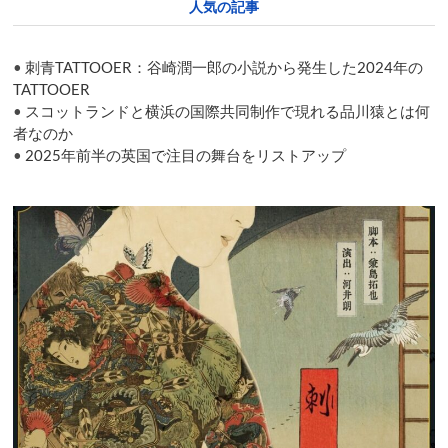
人気の記事
英
国
の
•
刺青TATTOOER：谷崎潤一郎の小説から発生した2024年の
宙
吊
TATTOOER
り
•
スコットランドと横浜の国際共同制作で現れる品川猿とは何
議
者なのか
会
•
2025年前半の英国で注目の舞台をリストアップ
で
何
が
起
き
た
の
か
を
教
え
て
く
れ
る