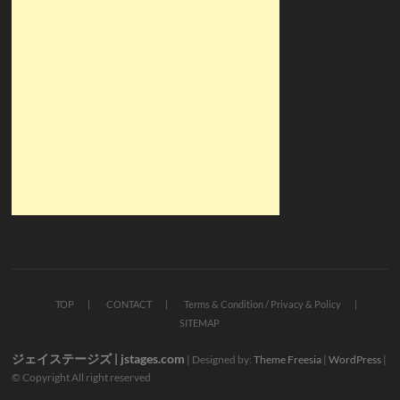
TOP
CONTACT
Terms & Condition / Privacy & Policy
SITEMAP
ジェイステージズ | jstages.com
| Designed by:
Theme Freesia
|
WordPress
|
© Copyright All right reserved