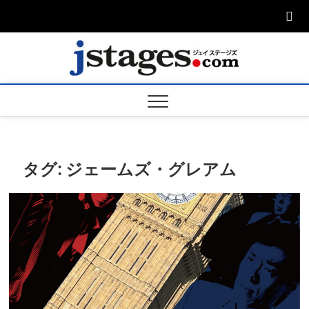
Skip
to
content
ジェ
ジェイステージ
ズは演劇関連の
情報を発信。日
ージズ
英翻訳承りま
す。
jstage
タグ:
ジェームズ・グレアム