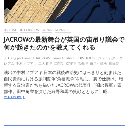
BRITISH
INTERVIEW
JAPAN
JAPANESE
JACROWの最新舞台が英国の宙吊り議会で
何が起きたのかを教えてくれる
Hang parliament
JACROW
James Graham
THIS HOUSE
ジェームズ・グ
レアム
中村ノブアキ
二大政党
二院制
保守党
労働党
宙吊り議会
庶民院
演出の中村ノブアキ 日本の戦後政治史にはっきりと刻まれた
自民党内における派閥闘争“角福戦争”を軸に、裏で仕掛け、暗
躍する政治家たちを描いたJACROWの代表作「闇の将軍」四
部作。田中角栄を演じた狩野和馬の笑顔とともに、昭…
JACROW
READ MORE
の
最
新
舞
台
が