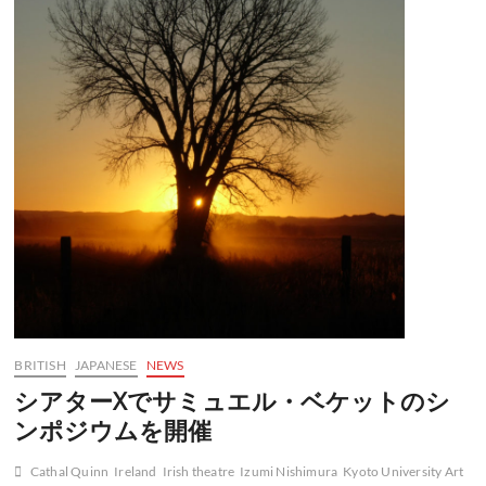
BRITISH
JAPANESE
NEWS
シアターXでサミュエル・ベケットのシ
ンポジウムを開催
Cathal Quinn
Ireland
Irish theatre
Izumi Nishimura
Kyoto University Art