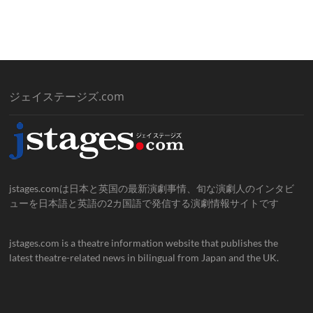
ジェイステージズ.com
jstages.comは日本と英国の最新演劇事情、旬な演劇人のインタビ
ューを日本語と英語の2カ国語で発信する演劇情報サイトです
jstages.com is a theatre information website that publishes the
latest theatre-related news in bilingual from Japan and the UK.