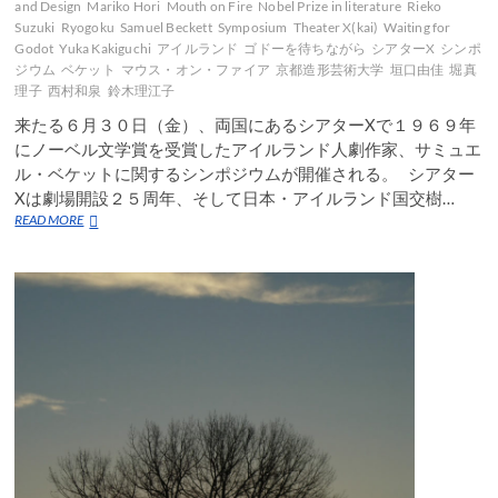
and Design
Mariko Hori
Mouth on Fire
Nobel Prize in literature
Rieko
Suzuki
Ryogoku
Samuel Beckett
Symposium
Theater X(kai)
Waiting for
Godot
Yuka Kakiguchi
アイルランド
ゴドーを待ちながら
シアターX
シンポ
ジウム
ベケット
マウス・オン・ファイア
京都造形芸術大学
垣口由佳
堀真
理子
西村和泉
鈴木理江子
来たる６月３０日（金）、両国にあるシアターXで１９６９年
にノーベル文学賞を受賞したアイルランド人劇作家、サミュエ
ル・ベケットに関するシンポジウムが開催される。 シアター
Xは劇場開設２５周年、そして日本・アイルランド国交樹…
シ
READ MORE
ア
タ
ー
X
で
サ
ミ
ュ
エ
ル・
ベ
ケ
ッ