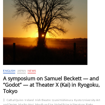
ト
の
シ
ン
ポ
ジ
ウ
ム
を
開
催
ENGLISH
JAPAN
NEWS
A symposium on Samuel Beckett — and
“Godot” — at Theater X (Kai) in Ryogoku,
Tokyo
Cathal Quinn
Ireland
Irish theatre
Izumi Nishimura
Kyoto University Art
and Design
Mariko Hori
Mouth on Fire
Nobel Prize in literature
Rieko