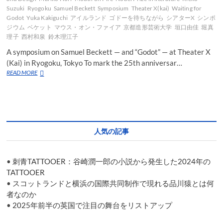
Suzuki
Ryogoku
Samuel Beckett
Symposium
Theater X(kai)
Waiting for
Godot
Yuka Kakiguchi
アイルランド
ゴドーを待ちながら
シアターX
シンポ
ジウム
ベケット
マウス・オン・ファイア
京都造形芸術大学
垣口由佳
堀真
理子
西村和泉
鈴木理江子
A symposium on Samuel Beckett — and “Godot” — at Theater X
(Kai) in Ryogoku, Tokyo To mark the 25th anniversar…
A
READ MORE
symposium
on
Samuel
Beckett
—
and
人気の記事
“Godot”
—
at
•
刺青TATTOOER：谷崎潤一郎の小説から発生した2024年の
Theater
X
TATTOOER
(Kai)
•
スコットランドと横浜の国際共同制作で現れる品川猿とは何
in
者なのか
Ryogoku,
•
2025年前半の英国で注目の舞台をリストアップ
Tokyo