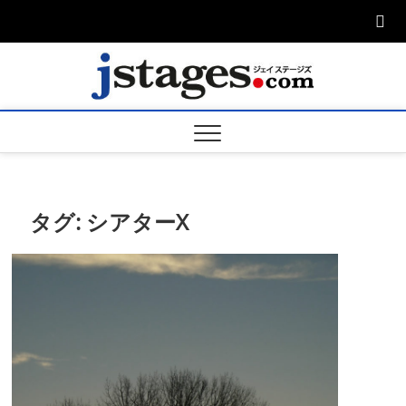
Skip
to
content
ジェ
ジェイステージ
ズは演劇関連の
情報を発信。日
ージズ
英翻訳承りま
す。
jstage
タグ:
シアターX