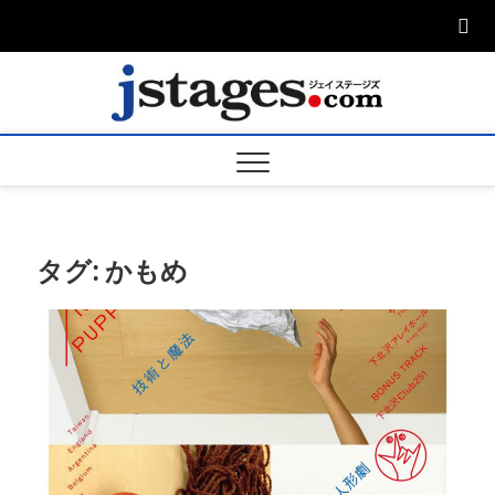
Skip
to
content
ジェ
ジェイステージ
ズは演劇関連の
情報を発信。日
ージズ
英翻訳承りま
す。
jstage
タグ:
かもめ