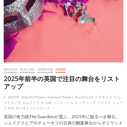
ノ
や
人
形
の
世
界
を
堪
能
す
る
１
BRITISH
FEATURE
JAPANESE
NEWS
週
間
2025年前半の英国で注目の舞台をリスト
アップ
2025年
Almeida Theatre
National Theatre
Royal Court
イヨネスコ
ウェ
ストエンド
エレクトラ
かもめ
ソンドハイム
ヒッチコック
ベケット
ミュー
ジカル
ロミオとジュリエット
英国の有力紙The Guardianが選ぶ、2025年に観るべき舞台。
シェイクスピアやチェーホフの古典の翻案舞台からボリウッド