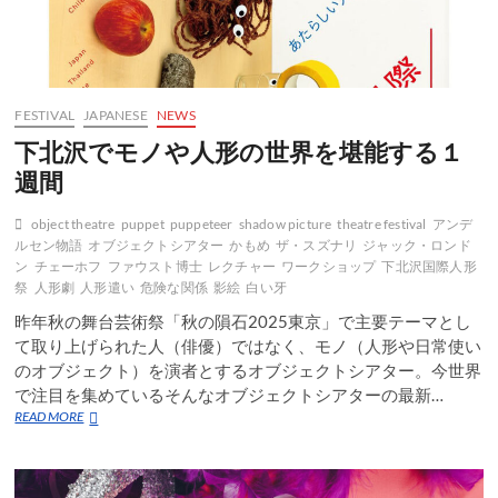
FESTIVAL
JAPANESE
NEWS
下北沢でモノや人形の世界を堪能する１
週間
object theatre
puppet
puppeteer
shadow picture
theatre festival
アンデ
ルセン物語
オブジェクトシアター
かもめ
ザ・スズナリ
ジャック・ロンド
ン
チェーホフ
ファウスト博士
レクチャー
ワークショップ
下北沢国際人形
祭
人形劇
人形遣い
危険な関係
影絵
白い牙
昨年秋の舞台芸術祭「秋の隕石2025東京」で主要テーマとし
て取り上げられた人（俳優）ではなく、モノ（人形や日常使い
のオブジェクト）を演者とするオブジェクトシアター。今世界
で注目を集めているそんなオブジェクトシアターの最新…
下
READ MORE
北
沢
で
モ