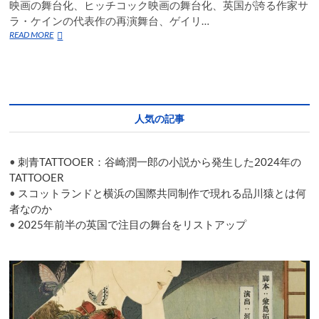
映画の舞台化、ヒッチコック映画の舞台化、英国が誇る作家サ
ラ・ケインの代表作の再演舞台、ゲイリ…
2025
READ MORE
年
前
半
の
英
国
人気の記事
で
注
目
•
刺青TATTOOER：谷崎潤一郎の小説から発生した2024年の
の
舞
TATTOOER
台
•
スコットランドと横浜の国際共同制作で現れる品川猿とは何
を
者なのか
リ
•
2025年前半の英国で注目の舞台をリストアップ
ス
ト
ア
ッ
プ