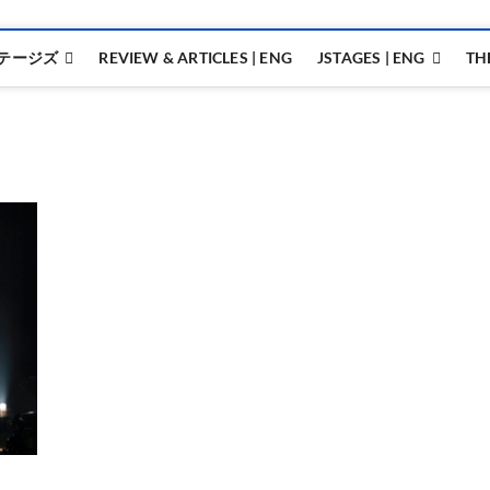
テージズ
REVIEW & ARTICLES | ENG
JSTAGES | ENG
TH