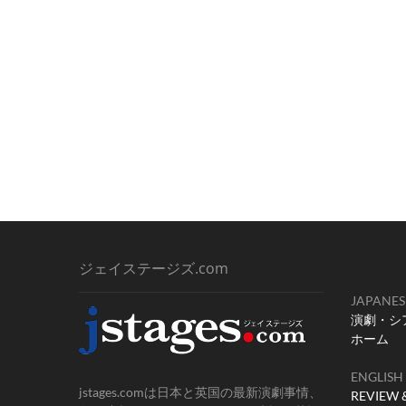
ジェイステージズ.com
JAPANES
演劇・シ
ホーム
ENGLISH
jstages.comは日本と英国の最新演劇事情、
REVIEW 