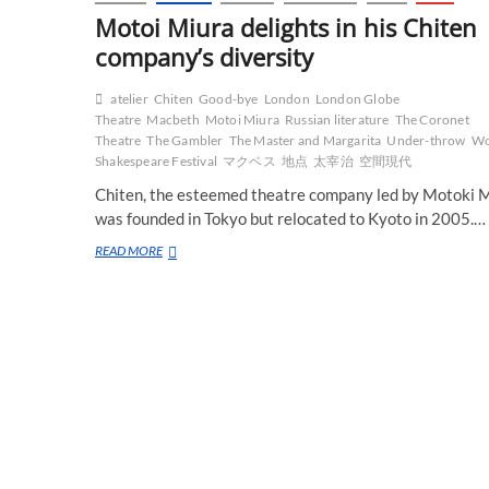
Motoi Miura delights in his Chiten
company’s diversity
atelier
Chiten
Good-bye
London
London Globe
Theatre
Macbeth
Motoi Miura
Russian literature
The Coronet
Theatre
The Gambler
The Master and Margarita
Under-throw
Wo
Shakespeare Festival
マクベス
地点
太宰治
空間現代
Chiten, the esteemed theatre company led by Motoki M
was founded in Tokyo but relocated to Kyoto in 2005.…
Motoi
READ MORE
Miura
delights
in
his
Chiten
company’s
diversity