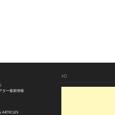
AD
E
アター最新情報
& ARTICLES