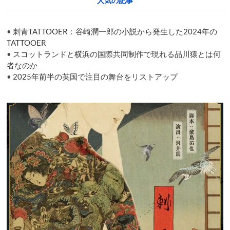
人気の記事
life
in
Japan
•
刺青TATTOOER：谷崎潤一郎の小説から発生した2024年の
at
last
TATTOOER
•
スコットランドと横浜の国際共同制作で現れる品川猿とは何
者なのか
•
2025年前半の英国で注目の舞台をリストアップ