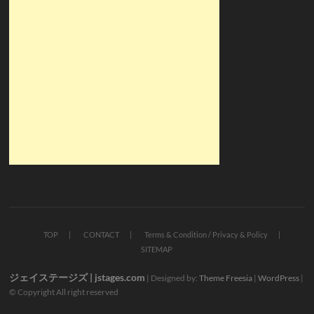
TOP
CONTACT
Terms & Condition / Privacy & Policy
SITEMAP
ジェイステージズ | jstages.com
| Designed by:
Theme Freesia
|
WordPress
|
© Copyright All right reserved