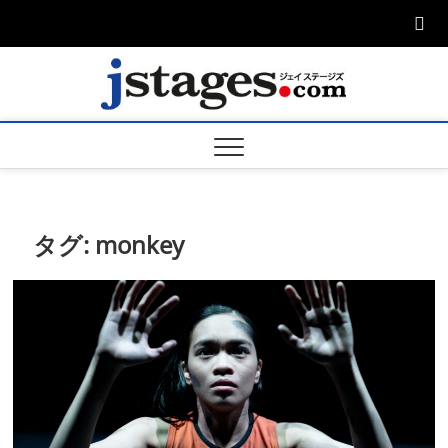
Skip
to
content
ジェ
ジェイステージ
ズは演劇関連の
情報を発信。日
ージズ
英翻訳承りま
す。
jstage
タグ:
monkey