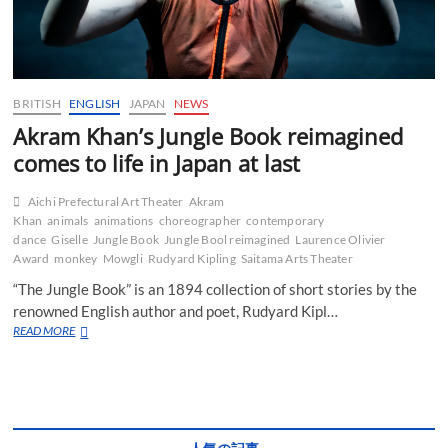
BRITISH
ENGLISH
JAPAN
NEWS
Akram Khan’s Jungle Book reimagined
comes to life in Japan at last
Aichi Prefectural Art Theater
Akram
Khan
animals
animations
choreographer
contemporary
dance
Giselle
Jungle Book
Jungle Bool reimagined
Laurence Olivier
Award
monkey
Mowgli
Rudyard Kipling
Saitama Arts Theater
“The Jungle Book” is an 1894 collection of short stories by the
renowned English author and poet, Rudyard Kipl…
Akram
READ MORE
Khan’s
Jungle
Book
reimagined
comes
to