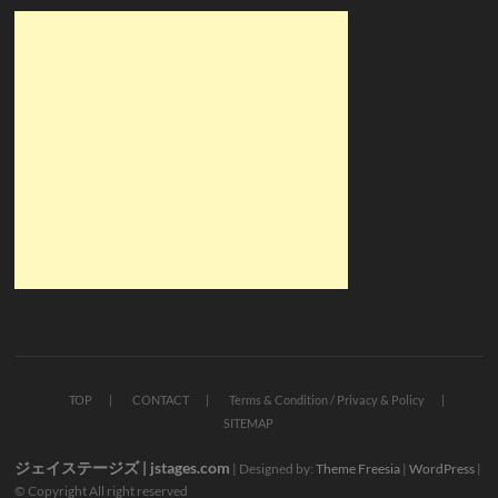
TOP
CONTACT
Terms & Condition / Privacy & Policy
SITEMAP
ジェイステージズ | jstages.com
| Designed by:
Theme Freesia
|
WordPress
|
© Copyright All right reserved