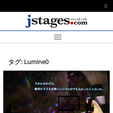
Skip
to
content
ジェ
ジェイステージ
ズは演劇関連の
情報を発信。日
ージズ
英翻訳承りま
す。
jstage
タグ:
Lumine0