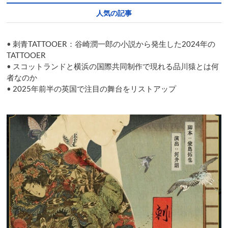
シ
人気の記事
ー
主
宰
•
刺青TATTOOER：谷崎潤一郎の小説から発生した2024年の
の
藤
TATTOOER
田
•
スコットランドと横浜の国際共同制作で現れる品川猿とは何
貴
者なのか
大
•
2025年前半の英国で注目の舞台をリストアップ
の
現
在
地