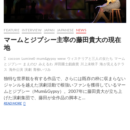
FEATURE
INTERVIEW
JAPAN
JAPANESE
NEWS
マームとジプシー主宰の藤田貴大の現在
地
cocoon
Lumine0
mum&gypsy
www
ウィステリアと三人の女たち
マーム
とジプシー
まえのひ
みえるわ
岸田國士戯曲賞
川上未映子
海が見えるテラ
ス
海外公演
演劇
青柳いづみ
独特な世界観を有する作品で、さらには既存の枠に収まらない
ジャンルを越えた演劇活動で根強いファンを獲得しているマー
ムとジプシー（Mum&Gypsy）。2007年に藤田貴大が立ち上
げた演劇集団で、藤田が全作品の脚本と…
マ
READ MORE
ー
ム
と
ジ
プ