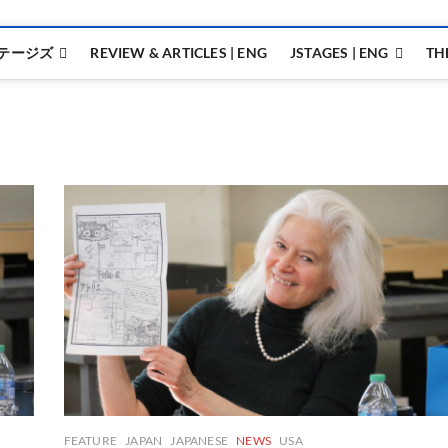
テージズ
REVIEW & ARTICLES | ENG
JSTAGES | ENG
TH
FEATURE
JAPAN
JAPANESE
NEWS
USA