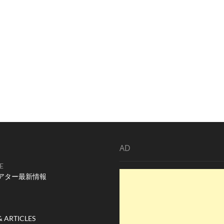
AD
E
アター最新情報
& ARTICLES