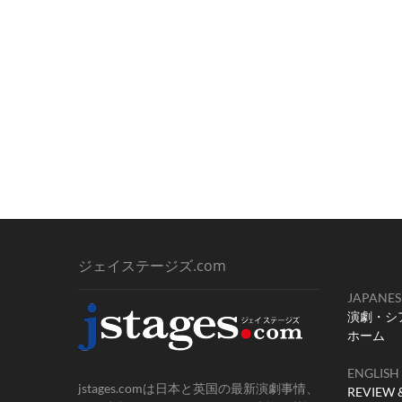
ジェイステージズ.com
JAPANES
演劇・シ
ホーム
ENGLISH
jstages.comは日本と英国の最新演劇事情、
REVIEW 