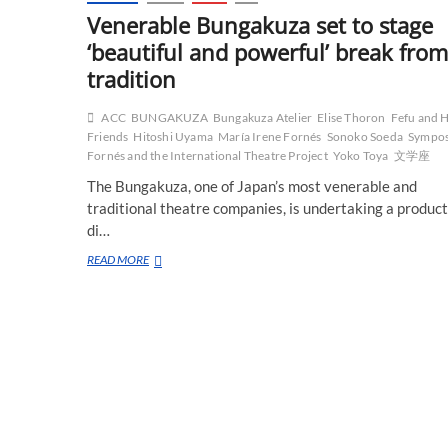
Venerable Bungakuza set to stage
‘beautiful and powerful’ break from
tradition
ACC
BUNGAKUZA
Bungakuza Atelier
Elise Thoron
Fefu and 
Friends
Hitoshi Uyama
María Irene Fornés
Sonoko Soeda
Sympos
Fornés and the International Theatre Project
Yoko Toya
文学座
The Bungakuza, one of Japan’s most venerable and
traditional theatre companies, is undertaking a produc
di…
Venerable
READ MORE
Bungakuza
set
to
stage
‘beautiful
and
powerful’
break
from
tradition