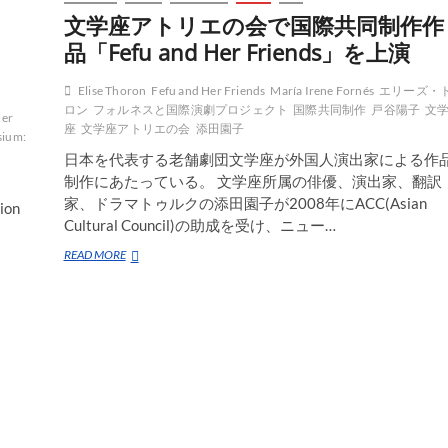
文学座アトリエの会で国際共同制作作
品「Fefu and Her Friends」を上演
Elise Thoron
Fefu and Her Friends
María Irene Fornés
エリーズ・
ロン
フォルネスと国際演劇プロジェクト
国際共同制作
戸谷陽子
文
Her
座
文学座アトリエの会
添田園子
ium:
日本を代表する老舗劇団文学座が外国人演出家による作
制作にあたっている。 文学座所属の俳優、演出家、翻訳
家、ドラマトゥルクの添田園子が2008年にACC(Asian
tion
Cultural Council)の助成を受け、ニュー…
文
READ MORE
学
座
ア
ト
リ
エ
の
会
で
国