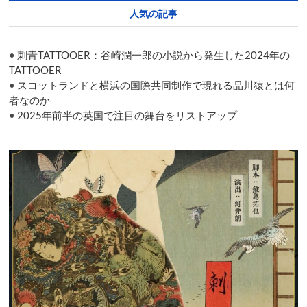
Chagall
人気の記事
and
ballet
•
刺青TATTOOER：谷崎潤一郎の小説から発生した2024年の
TATTOOER
•
スコットランドと横浜の国際共同制作で現れる品川猿とは何
者なのか
•
2025年前半の英国で注目の舞台をリストアップ