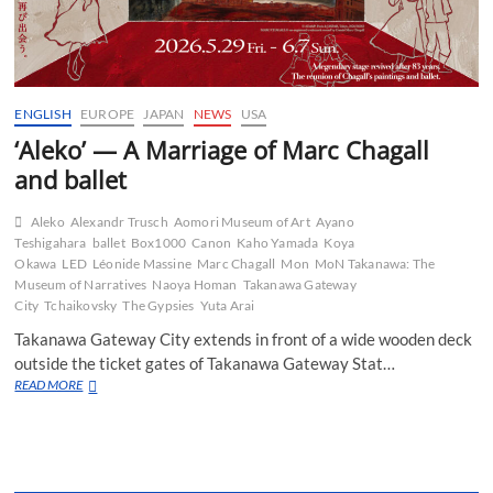
ENGLISH
EUROPE
JAPAN
NEWS
USA
‘Aleko’ — A Marriage of Marc Chagall
and ballet
Aleko
Alexandr Trusch
Aomori Museum of Art
Ayano
Teshigahara
ballet
Box1000
Canon
Kaho Yamada
Koya
Okawa
LED
Léonide Massine
Marc Chagall
Mon
MoN Takanawa: The
Museum of Narratives
Naoya Homan
Takanawa Gateway
City
Tchaikovsky
The Gypsies
Yuta Arai
Takanawa Gateway City extends in front of a wide wooden deck
outside the ticket gates of Takanawa Gateway Stat…
‘Aleko’
READ MORE
—
A
Marriage
of
Marc