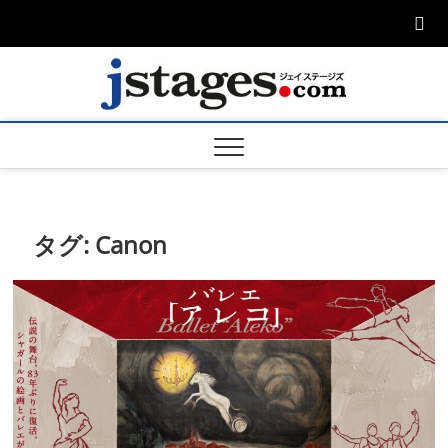
Skip
to
content
ジェ
ジェイステージ
ズは演劇関連の
情報を発信。日
ージズ
英翻訳承りま
す。
jstage
タグ:
Canon