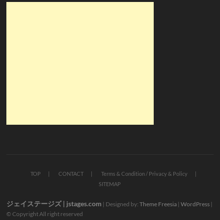
TOP
CONTACT
Terms & Condition / Privacy & Policy
SITEMAP
ジェイステージズ | jstages.com
| Designed by:
Theme Freesia
|
WordPress
|
© Copyright All right reserved