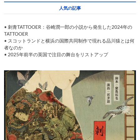
角
人気の記事
関
係
ロ
•
刺青TATTOOER：谷崎潤一郎の小説から発生した2024年の
ン
ド
TATTOOER
ン
•
スコットランドと横浜の国際共同制作で現れる品川猿とは何
公
者なのか
演
•
2025年前半の英国で注目の舞台をリストアップ
の
報
告
会