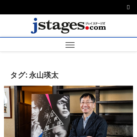
Skip
to
content
ジェ
ジェイステージ
ズは演劇関連の
情報を発信。日
ージズ
英翻訳承りま
す。
jstage
タグ:
永山瑛太