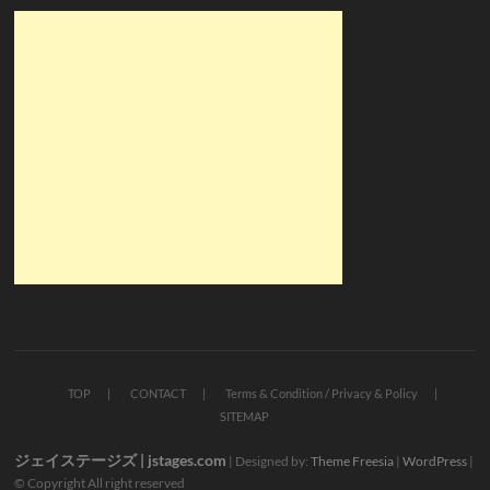
TOP
CONTACT
Terms & Condition / Privacy & Policy
SITEMAP
ジェイステージズ | jstages.com
| Designed by:
Theme Freesia
|
WordPress
|
© Copyright All right reserved