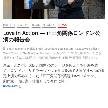
BRITISH
FEATURE
JAPAN
JAPANESE
NEWS
Love in Action — 正三角関係ロンドン公
演の報告会
Eita Nagayama
Hideki Noda
Love in Action
Masami Nagasawa
Sadler's
Wells Theatre
The Brothers Karamazov
カラマーゾフの兄弟
ロンドン公演
原爆投下
字幕
松本潤
正三角関係
永山瑛太
英国
野田秀樹
長澤まさみ
東京、北九州、大阪と国内76ステージを終えたあと海を越
え、ロンドン、サドラーズ・ウェルズ劇場で３日間４公演の限
定上演で締めくくった「正三角関係=英題: Love in Action」。
劇作家・演出家・俳優として今作に関…
Love
READ MORE
in
Action
—
正
三