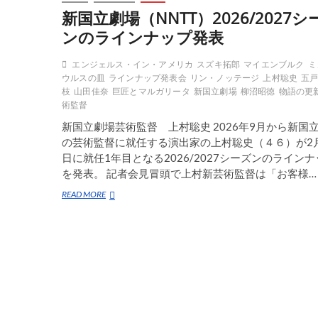
新国立劇場（NNTT）2026/2027シ
ンのラインナップ発表
エンジェルス・イン・アメリカ
スズキ拓郎
マイエンブルク
ミ
ウルスの皿
ラインナップ発表会
リン・ノッテージ
上村聡史
五
枝
山田佳奈
巨匠とマルガリータ
新国立劇場
柳沼昭徳
物語の更
術監督
新国立劇場芸術監督 上村聡史 2026年9月から新国
の芸術監督に就任する演出家の上村聡史（４６）が2月
日に就任1年目となる2026/2027シーズンのライン
を発表。 記者会見冒頭で上村新芸術監督は「お客様…
新
READ MORE
国
立
劇
場
（NNTT）
2026/2027
シ
ー
ズ