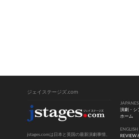
ジェイステージズ.com
JAPANES
演劇・シ
ホーム
ENGLISH
jstages.comは日本と英国の最新演劇事情、
REVIEW 