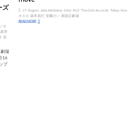
ーズ
J.T. Rogers
Jake Adelstein
Oslo
PLO
The Oslo Accords
Tokyo Vice
オスロ
坂本昌行
安蘭けい
新国立劇場
‘Oslo’
READ MORE
reveals
ノタ
secret
戸真理
Mid
新
芸
East
peace
立劇場
move
16
ナップ