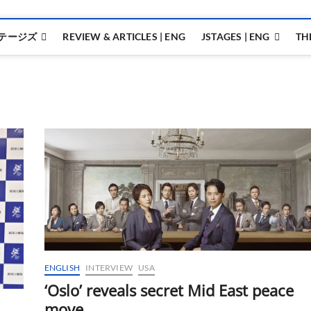
テージズ
REVIEW & ARTICLES | ENG
JSTAGES | ENG
TH
ENGLISH
INTERVIEW
USA
‘Oslo’ reveals secret Mid East peace
move