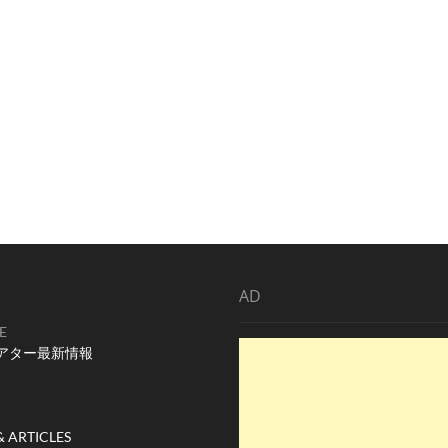
AD
E
アター最新情報
& ARTICLES