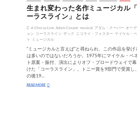
生まれ変わった名作ミュージカル
ーラスライン」とは
A Chorus Line
Adam Cooper
musical
アダム・クーパー
オーデ
ョン
コーラスライン
ザック
ニコライ・フォスター
マイケル・
ト
ミュージカル
“ミュージカルと言えば”と尋ねられ、この作品を挙げ
は多いのではないだろうか。1975年にマイケル・ベ
ト原案・振付、演出によりオフ・ブロードウェイで幕
けた「コーラスライン」。トニー賞を9部門で受賞し
の後19…
生
READ MORE
ま
れ
変
わ
っ
た
名
作
ミ