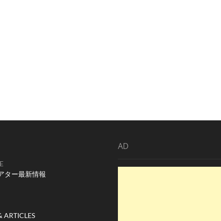
AD
E
アター最新情報
& ARTICLES