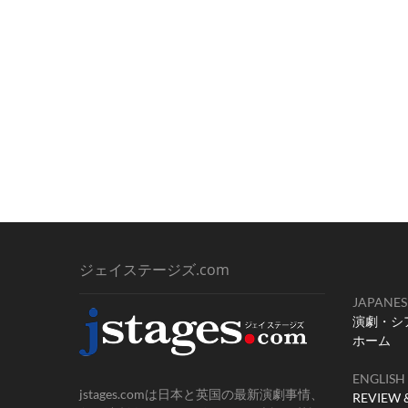
ジェイステージズ.com
JAPANES
演劇・シ
ホーム
ENGLISH
jstages.comは日本と英国の最新演劇事情、
REVIEW 