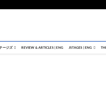
ジェイステージズ | jstages.
ジェイステージズは演劇関連の情報を発信。日英翻訳承ります。
テージズ
REVIEW & ARTICLES | ENG
JSTAGES | ENG
TH