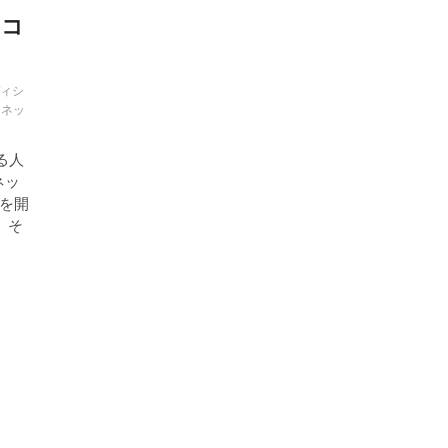
「コ
ィシ
ベネッ
る人
ネッ
を開
、そ