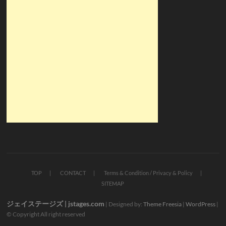
TOP
CONTACT
Terms & Condition / Privacy & Policy
SITEMAP
ジェイステージズ | jstages.com
| Designed by:
Theme Freesia
|
WordPress
|
© Copyright All right reserved