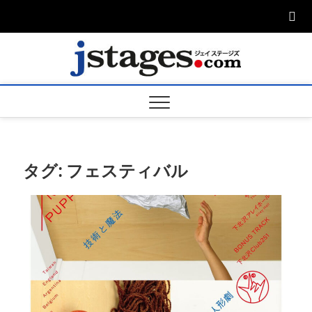
Skip
to
content
ジェ
ジェイステージ
ズは演劇関連の
情報を発信。日
ージズ
英翻訳承りま
す。
jstage
タグ:
フェスティバル