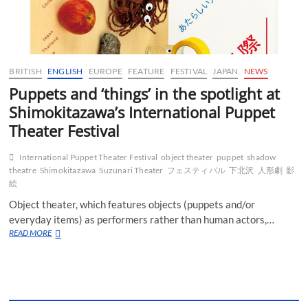
BRITISH
ENGLISH
EUROPE
FEATURE
FESTIVAL
JAPAN
NEWS
Puppets and ‘things’ in the spotlight at
Shimokitazawa’s International Puppet
Theater Festival
International Puppet Theater Festival
object theater
puppet
shadow
theatre
Shimokitazawa
Suzunari Theater
フェスティバル
下北沢
人形劇
影
絵
Object theater, which features objects (puppets and/or
everyday items) as performers rather than human actors,…
Puppets
READ MORE
and
‘things’
in
the
spotlight
at