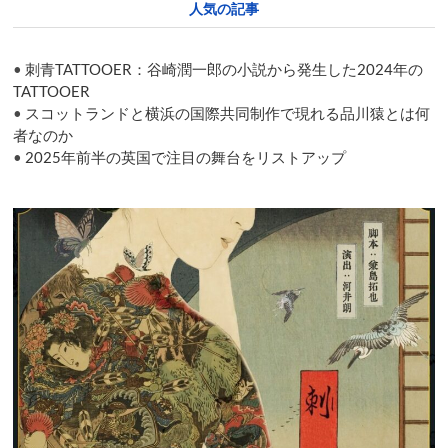
人気の記事
Shimokitazawa’s
International
Puppet
•
刺青TATTOOER：谷崎潤一郎の小説から発生した2024年の
Theater
Festival
TATTOOER
•
スコットランドと横浜の国際共同制作で現れる品川猿とは何
者なのか
•
2025年前半の英国で注目の舞台をリストアップ