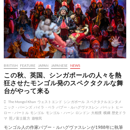
ル・
ハ
ー
ン」
を
ウ
ラ
ン
バ
ー
ト
ル
BRITISH
FEATURE
JAPAN
JAPANESE
NEWS
で
一
この秋、英国、シンガポールの人々を熱
足
狂させたモンゴル発のスペクタクルな舞
お
先
台がやって来る
に
鑑
The Mongol Khan
ウェストエンド
シンガポール
スペクタクルエンタメ
賞
ニック・バーンズ
バイラ・ベラ
バブー・ルハグヴァスレン
パペット
ヒー
ロー・バートル
モンゴル
モンゴル・ハーン
ロンドン
大相撲
横綱
歴史ドラ
マ
照ノ富士親方
遊牧民
モンゴル人の作家バブー・ルハグヴァスレンが1988年に執筆