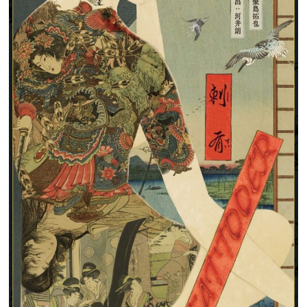
ゴ
ル
発
の
ス
ペ
ク
タ
ク
ル
な
舞
台
が
や
っ
て
来
る