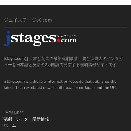
ジェイステージズ.com
jstages.comは日本と英国の最新演劇事情、旬な演劇人のインタビ
ューを日本語と英語の2カ国語で発信する演劇情報サイトです
jstages.com is a theatre information website that publishes the
latest theatre-related news in bilingual from Japan and the UK.
JAPANESE
演劇・シアター最新情報
ホーム