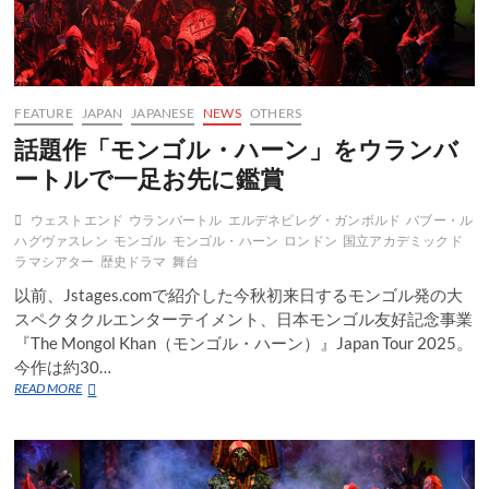
FEATURE
JAPAN
JAPANESE
NEWS
OTHERS
話題作「モンゴル・ハーン」をウランバ
ートルで一足お先に鑑賞
ウェストエンド
ウランバートル
エルデネビレグ・ガンボルド
バブー・ル
ハグヴァスレン
モンゴル
モンゴル・ハーン
ロンドン
国立アカデミックド
ラマシアター
歴史ドラマ
舞台
以前、Jstages.comで紹介した今秋初来日するモンゴル発の大
スペクタクルエンターテイメント、日本モンゴル友好記念事業
『The Mongol Khan（モンゴル・ハーン）』Japan Tour 2025。
今作は約30…
話
READ MORE
題
作
「モ
ン
ゴ