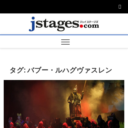
Skip
to
content
ジェ
ジェイステージ
ズは演劇関連の
情報を発信。日
ージズ
英翻訳承りま
す。
jstage
タグ:
バブー・ルハグヴァスレン