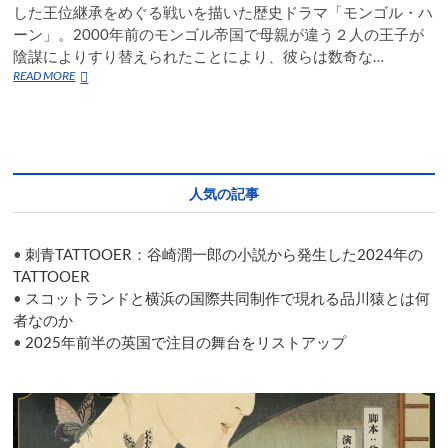
した王位継承をめぐる戦いを描いた歴史ドラマ「モンゴル・ハ
ーン」。2000年前のモンゴル帝国で母親が違う２人の王子が
陰謀によりすり替えられたことにより、彼らは数奇な…
こ
READ MORE
の
秋、
英
国、
シ
ン
人気の記事
ガ
ポ
ー
•
刺青TATTOOER：谷崎潤一郎の小説から発生した2024年の
ル
の
TATTOOER
人々
•
スコットランドと横浜の国際共同制作で現れる品川猿とは何
を
者なのか
熱
•
2025年前半の英国で注目の舞台をリストアップ
狂
さ
せ
た
モ
ン