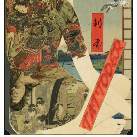
て
の
訴
え