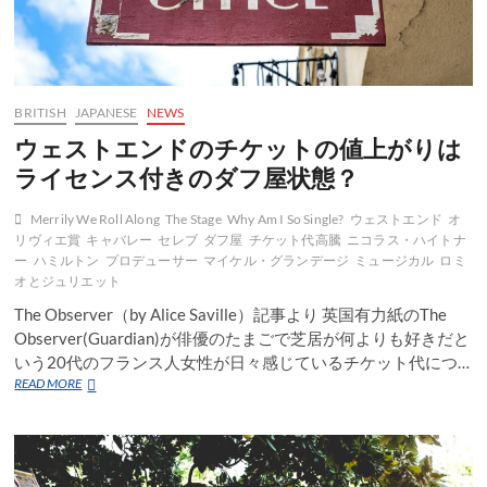
BRITISH
JAPANESE
NEWS
ウェストエンドのチケットの値上がりは
ライセンス付きのダフ屋状態？
Merrily We Roll Along
The Stage
Why Am I So Single?
ウェストエンド
オ
リヴィエ賞
キャバレー
セレブ
ダフ屋
チケット代高騰
ニコラス・ハイトナ
ー
ハミルトン
プロデューサー
マイケル・グランデージ
ミュージカル
ロミ
オとジュリエット
The Observer（by Alice Saville）記事より 英国有力紙のThe
Observer(Guardian)が俳優のたまごで芝居が何よりも好きだと
いう20代のフランス人女性が日々感じているチケット代につ…
ウ
READ MORE
ェ
ス
ト
エ
ン