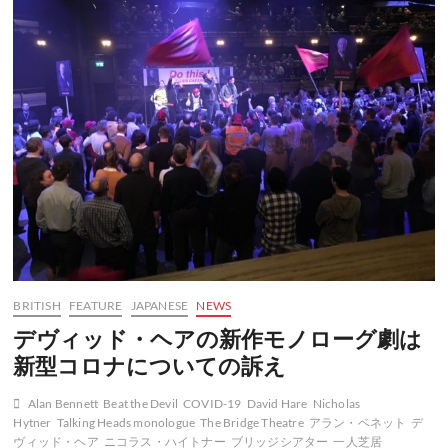
シ
ア
タ
ー
が
戻
っ
て
く
る
BRITISH
FEATURE
JAPANESE
NEWS
デヴィッド・ヘアの新作モノローグ劇は
新型コロナについての訴え
Alan Bennett
Beat the Devil
COVID-19
David Hare
Nicholas
Hytner
Talking Heads monologue
The Bridge Theatre
アラン・ベネット
デ
ヴィッド・ヘア
ニコラス・ハイトナー
ブリッジシアター
一人芝居