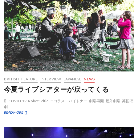
ド
の
チ
ケ
ッ
ト
の
値
上
が
り
は
ラ
イ
BRITISH
FEATURE
INTERVIEW
JAPANESE
NEWS
セ
ン
今夏ライブシアターが戻ってくる
ス
付
COVID-19
Robot Selfie
ニコラス・ハイトナー
劇場再開
屋外劇場
英国演
き
劇
の
今
READ MORE
ダ
夏
フ
ラ
屋
イ
状
ブ
態？