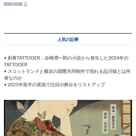
デ
READ MORE
ヴ
ィ
ッ
ド・
ヘ
ア
人気の記事
の
新
作
•
刺青TATTOOER：谷崎潤一郎の小説から発生した2024年の
モ
ノ
TATTOOER
ロ
•
スコットランドと横浜の国際共同制作で現れる品川猿とは何
ー
者なのか
グ
•
2025年前半の英国で注目の舞台をリストアップ
劇
は
新
型
コ
ロ
ナ
に
つ
い