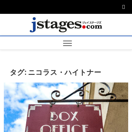
Skip
to
content
ジェ
ジェイステージ
ズは演劇関連の
情報を発信。日
ージズ
英翻訳承りま
す。
jstage
タグ:
ニコラス・ハイトナー