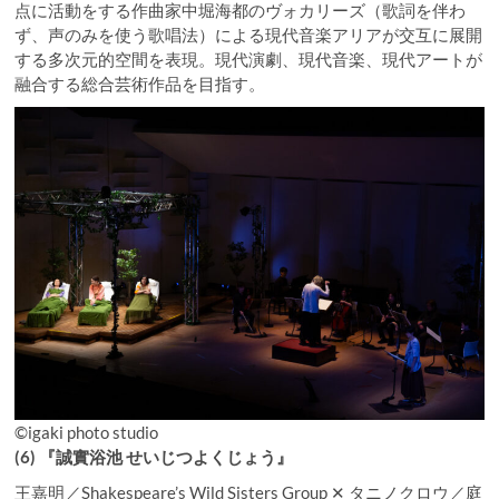
点に活動をする作曲家中堀海都のヴォカリーズ（歌詞を伴わ
ず、声のみを使う歌唱法）による現代音楽アリアが交互に展開
する多次元的空間を表現。現代演劇、現代音楽、現代アートが
融合する総合芸術作品を目指す。
©︎igaki photo studio
(6) 『誠實浴池 せいじつよくじょう』
王嘉明／Shakespeare’s Wild Sisters Group ✕ タニノクロウ／庭