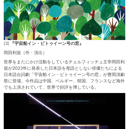
(3)
『宇宙船イン・ビトゥイーン号の窓』
岡田利規（作・演出）
世界をまたにかけ活動をしているチェルフィッチュ主宰岡田利
規が2023年に発表した日本語を母語としない俳優たちによる
日本語台詞劇「宇宙船イン・ビトゥイーン号の窓」が豊岡演劇
祭に登場。今作品は中国、ベルギー、韓国、フランスなど海外
でも上演されていて、世界で好評を博している。