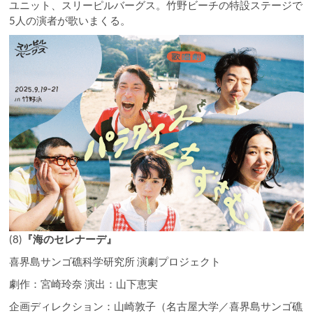
ユニット、スリーピルバーグス。竹野ビーチの特設ステージで
5人の演者が歌いまくる。
(8)
『海のセレナーデ』
喜界島サンゴ礁科学研究所 演劇プロジェクト
劇作：宮崎玲奈 演出：山下恵実
企画ディレクション：山崎敦子（名古屋大学／喜界島サンゴ礁