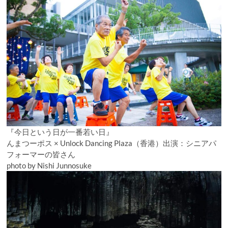
『今日という日が一番若い日』
んまつーポス × Unlock Dancing Plaza（香港）出演：シニアパ
フォーマーの皆さん
photo by Nishi Junnosuke