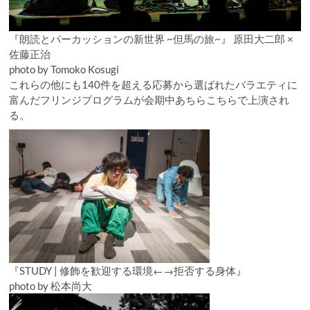
『朗読とパーカッションの新世界 ~但馬の旅~』 原田大二郎 ×
佐藤正治​​
photo by Tomoko Kosugi
これらの他にも140件を超える応募から選ばれたバラエティに
富んだフリンジプログラムが会期中あちらこちらで上演され
る。
『STUDY | 修飾を歓迎する環境←→拒否する身体』
photo by 松本尚大