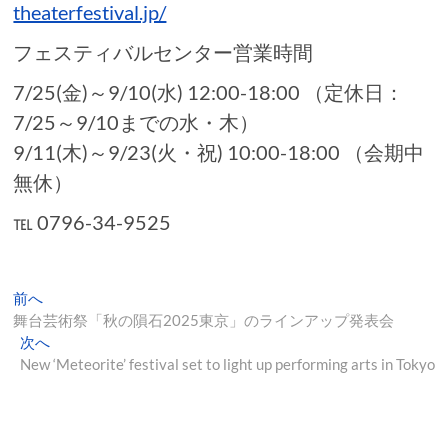
theaterfestival.jp/
フェスティバルセンター営業時間
7/25(金)～9/10(水) 12:00-18:00 （定休日：
7/25～9/10までの水・木）
9/11(木)～9/23(火・祝) 10:00-18:00 （会期中
無休）
℡ 0796-34-9525
投
過
前へ
去
舞台芸術祭「秋の隕石2025東京」のラインアップ発表会
稿
の
次
次へ
ナ
投
の
New ‘Meteorite’ festival set to light up performing arts in Tokyo
稿:
投
ビ
稿:
ゲ