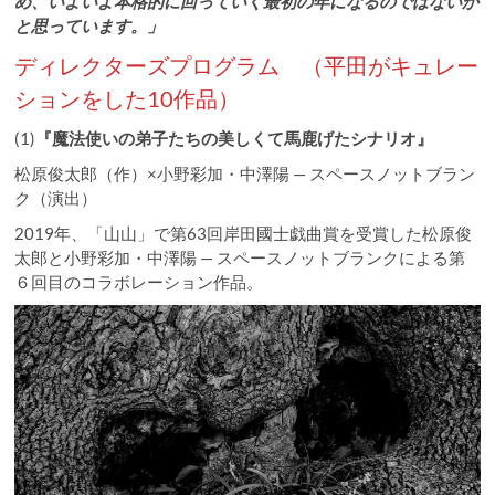
め、いよいよ本格的に回っていく最初の年になるのではないか
と思っています。」
ディレクターズプログラム （平田がキュレー
ションをした10作品）
(1)
『魔法使いの弟子たちの美しくて馬鹿げたシナリオ』
松原俊太郎（作）×小野彩加・中澤陽 — スペースノットブラン
ク（演出）
2019年、「山山」で第63回岸田國士戯曲賞を受賞した松原俊
太郎と小野彩加・中澤陽 — スペースノットブランクによる第
６回目のコラボレーション作品。