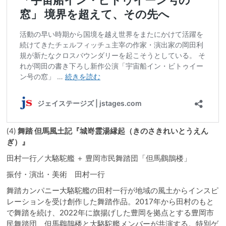
(4)
舞踏 但馬風土記『城嵜霊湯縁起（きのさきれいとうえん
ぎ）』
田村一行／大駱駝艦 ＋ 豊岡市民舞踏団「但馬鸛鵲楼」
振付・演出・美術 田村一行
舞踏カンパニー大駱駝艦の田村一行が地域の風土からインスピ
レーションを受け創作した舞踏作品。2017年から田村のもと
で舞踏を続け、2022年に旗揚げした豊岡を拠点とする豊岡市
民舞踏団、但馬鸛鵲楼と大駱駝艦メンバーが共演する。特別ゲ