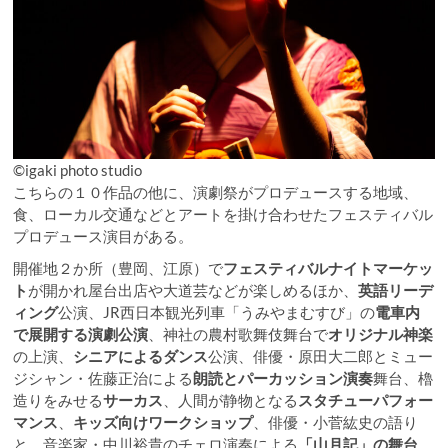
©︎igaki photo studio
こちらの１０作品の他に、演劇祭がプロデュースする地域、
食、ローカル交通などとアートを掛け合わせたフェスティバル
プロデュース演目がある。
開催地２か所（豊岡、江原）で
フェスティバルナイトマーケッ
ト
が開かれ屋台出店や大道芸などが楽しめるほか、
英語リーデ
ィング
公演、JR西日本観光列車「うみやまむすび」の
電車内
で展開する演劇公演
、神社の農村歌舞伎舞台で
オリジナル神楽
の上演、
シニアによるダンス
公演、俳優・原田大二郎とミュー
ジシャン・佐藤正治による
朗読とパーカッション演奏
舞台、櫓
造りをみせる
サーカス
、​​人間が静物となる
スタチューパフォー
マンス
、
キッズ向けワークショップ
、俳優・小菅紘史の語り
と、音楽家・中川裕貴のチェロ演奏による
「山月記」の舞台