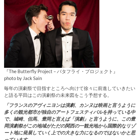
『The Butterfly Project – バタフライ・プロジェクト』
photo by Jack Sain
毎年の演劇祭で目指すところへ向けて徐々に前進していきたい
と語る平田はこの演劇祭の未来図をこう予想する。
「フランスのアヴィニヨンは演劇、カンヌは映画と言うように
多くの観光都市が独自のアートフェスティバルを持っている中
で、城崎、但馬、豊岡と言えば「演劇」と言うように、この豊
岡演劇祭がこの地域がただの関西の一観光地から国際的なリゾ
ート地に発展していく上での大きな力になるのではないかと思
っています。