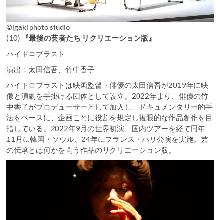
©︎igaki photo studio
(10)
『最後の芸者たち リクリエーション版』
ハイドロブラスト
演出：太田信吾、竹中香子
ハイドロブラストは映画監督・俳優の太田信吾が2019年に映
像と演劇を手掛ける団体として設立。2022年より、俳優の竹
中香子がプロデューサーとして加入し、ドキュメンタリー的手
法をベースに、企画ごとに役割を規定し複眼的な作品創作を目
指している。2022年9月の世界初演、国内ツアーを経て同年
11月に韓国・ソウル、24年にフランス・パリ公演を実施。芸
の伝承とは何かを問う作品のリクリエーション版。