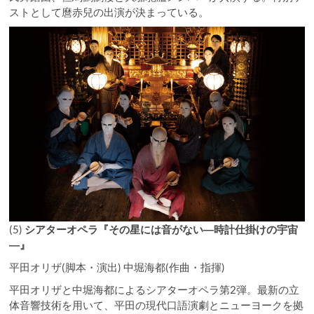
ストとして麿赤兒の出演が決まっている。
(5)
シアターオペラ『その星には音がない―時計仕掛けの宇宙
―』
平田オリザ(脚本・演出) 中堀海都(作曲・指揮)
平田オリザと中堀海都によるシアターオペラ第2弾。最新の立
体音響技術を用いて、平田の現代口語演劇とニューヨークを拠