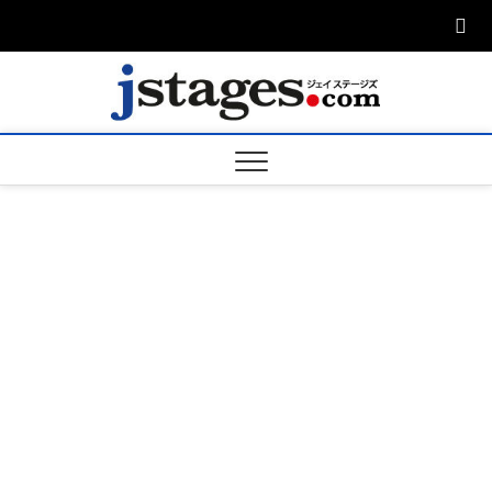
Skip
to
content
ジェ
ジェイステージ
ズは演劇関連の
情報を発信。日
ージズ
英翻訳承りま
す。
jstage