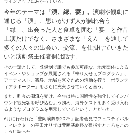
ラインアップにあがっている。
今年のテーマは
「演、縁、宴」。
演劇や観劇に
通じる「演」、思いがけず人が触れ合う
「縁」、出会った人と食卓を囲む「宴」と作品
上演だけでなく、さまざまな「えん」を通して
多くの人々の出会い、交流、を仕掛けていきた
いと演劇祭主催者側は話す。
その一環として、登録制で誰でも参加可能な、地元団体による
イベントやショップが展開される「寄りんせぇプログラム」、
アーティスト、観客、地域を繋ぐための活動を行う「ボランテ
ィアサポーター」をさらに充実させていくと言う。
また、昨今の潮流を受け、今年は特に国際性を強化してインバ
ウンド観光客を呼び込むよう務め、海外ゲストを多く受け入れ
るようなプログラムを用意しているということだった。
6月に行われた「豊岡演劇祭2025」記者会見でフェスティバル
ディレクターの平田オリザは豊岡演劇祭が目指すところをこの
ように語った。