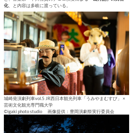
化
、と内容は多岐に渡っている。
城崎発演劇列車vol.5 JR西日本観光列車「うみやまむすび」 ×
芸術文化観光専門職大学
©igaki photo studio 画像提供：豊岡演劇祭実行委員会