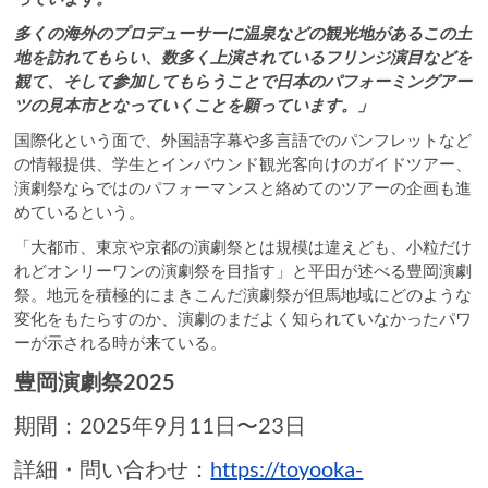
多くの海外のプロデューサーに温泉などの観光地があるこの土
地を訪れてもらい、数多く上演されているフリンジ演目などを
観て、そして参加してもらうことで日本のパフォーミングアー
ツの見本市となっていくことを願っています。」
国際化という面で、外国語字幕や多言語でのパンフレットなど
の情報提供、学生とインバウンド観光客向けのガイドツアー、
演劇祭ならではのパフォーマンスと絡めてのツアーの企画も進
めているという。
「大都市、東京や京都の演劇祭とは規模は違えども、小粒だけ
れどオンリーワンの演劇祭を目指す」と平田が述べる豊岡演劇
祭。地元を積極的にまきこんだ演劇祭が但馬地域にどのような
変化をもたらすのか、演劇のまだよく知られていなかったパワ
ーが示される時が来ている。
豊岡演劇祭2025
期間：2025年9月11日〜23日
詳細・問い合わせ：
https://toyooka-