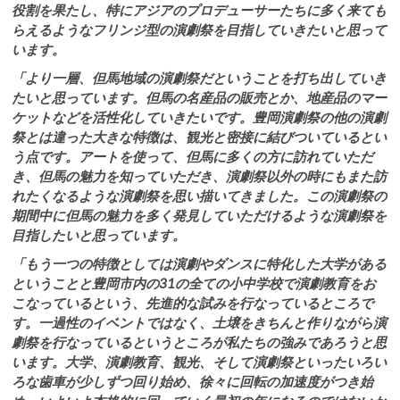
役割を果たし、特にアジアのプロデューサーたちに多く来ても
らえるようなフリンジ型の演劇祭を目指していきたいと思って
います。
「より一層、但馬地域の演劇祭だということを打ち出していき
たいと思っています。但馬の名産品の販売とか、地産品のマー
ケットなどを活性化していきたいです。豊岡演劇祭の他の演劇
祭とは違った大きな特徴は、観光と密接に結びついているとい
う点です。アートを使って、但馬に多くの方に訪れていただ
き、但馬の魅力を知っていただき、演劇祭以外の時にもまた訪
れたくなるような演劇祭を思い描いてきました。この演劇祭の
期間中に但馬の魅力を多く発見していただけるような演劇祭を
目指したいと思っています。
「もう一つの特徴としては演劇やダンスに特化した大学がある
ということと豊岡市内の31の全ての小中学校で演劇教育をお
こなっているという、先進的な試みを行なっているところで
す。一過性のイベントではなく、土壌をきちんと作りながら演
劇祭を行なっているというところが私たちの強みであろうと思
います。大学、演劇教育、観光、そして演劇祭といったいろい
ろな歯車が少しずつ回り始め、徐々に回転の加速度がつき始