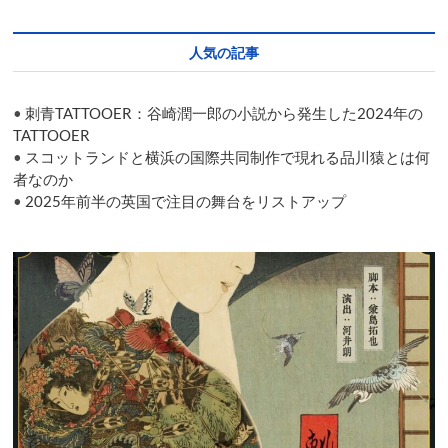
ー
シ
人気の記事
ョ
ン
•
刺青TATTOOER：谷崎潤一郎の小説から発生した2024年の
TATTOOER
•
スコットランドと横浜の国際共同制作で現れる品川猿とは何
者なのか
•
2025年前半の英国で注目の舞台をリストアップ