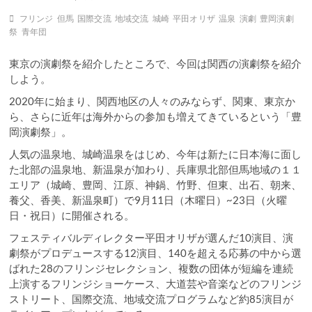
フリンジ
但馬
国際交流
地域交流
城崎
平田オリザ
温泉
演劇
豊岡演劇
祭
青年団
東京の演劇祭を紹介したところで、今回は関西の演劇祭を紹介
しよう。
2020年に始まり、関西地区の人々のみならず、関東、東京か
ら、さらに近年は海外からの参加も増えてきているという「豊
岡演劇祭」。
人気の温泉地、城崎温泉をはじめ、今年は新たに日本海に面し
た北部の温泉地、新温泉が加わり、兵庫県北部但馬地域の１１
エリア（城崎、豊岡、江原、神鍋、竹野、但東、出石、朝来、
養父、香美、新温泉町）で9月11日（木曜日）~23日（火曜
日・祝日）に開催される。
フェスティバルディレクター平田オリザが選んだ10演目、演
劇祭がプロデュースする12演目、140を超える応募の中から選
ばれた28のフリンジセレクション、複数の団体が短編を連続
上演するフリンジショーケース、大道芸や音楽などのフリンジ
ストリート、国際交流、地域交流プログラムなど約85演目が