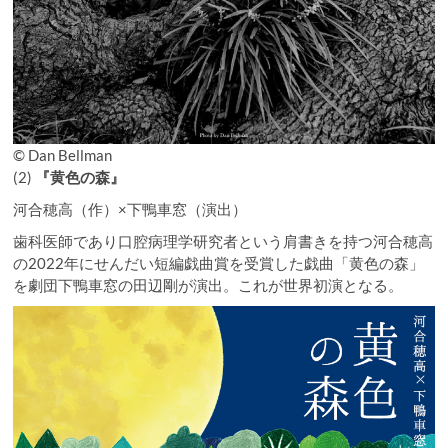
© Dan Bellman
(2)
『黄色の森』
河合穂高（作）×下鴨車窓（演出）
歯科医師であり口腔病理学研究者という肩書きを持つ河合穂高
の2022年にせんだい短編戯曲賞を受賞した戯曲「黄色の森」
を劇団下鴨車窓の田辺剛が演出。これが世界初演となる。