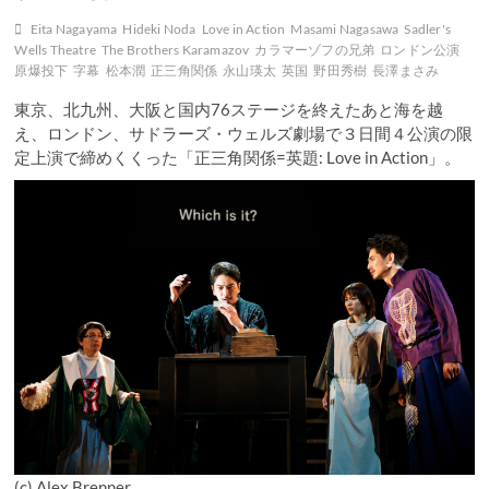
Eita Nagayama
Hideki Noda
Love in Action
Masami Nagasawa
Sadler's
Wells Theatre
The Brothers Karamazov
カラマーゾフの兄弟
ロンドン公演
原爆投下
字幕
松本潤
正三角関係
永山瑛太
英国
野田秀樹
長澤まさみ
東京、北九州、大阪と国内76ステージを終えたあと海を越
え、ロンドン、サドラーズ・ウェルズ劇場で３日間４公演の限
定上演で締めくくった「正三角関係=英題: Love in Action」。
(c) Alex Brenner