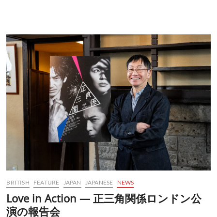
BRITISH
FEATURE
JAPAN
JAPANESE
NEWS
Love in Action — 正三角関係ロンドン公
演の報告会