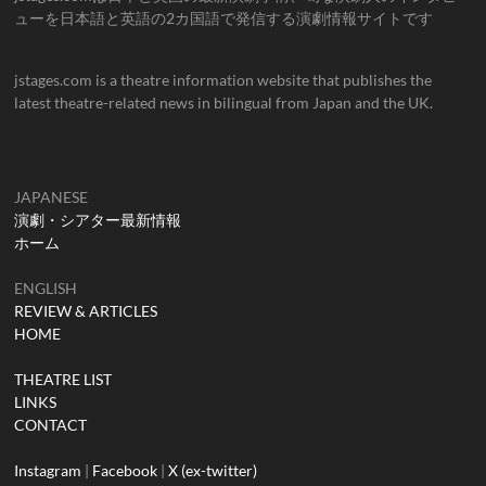
ューを日本語と英語の2カ国語で発信する演劇情報サイトです
jstages.com is a theatre information website that publishes the
latest theatre-related news in bilingual from Japan and the UK.
JAPANESE
演劇・シアター最新情報
ホーム
ENGLISH
REVIEW & ARTICLES
HOME
THEATRE LIST
LINKS
CONTACT
Instagram
|
Facebook
|
X (ex-twitter)