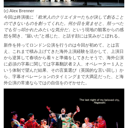
(c) Alex Brenner
今回は終演後に「
欧米人のクリエイターたちが決して創ること
のできないものを創ってくれた。何か目を覚ませと、頬っぺた
でも引っ叩かれたみたいな気分だ
」という現地の観客からの感
想を聞き、”届いた”と感じた、と話す顔には笑みがこぼれる。
新作を持ってロンドン公演を行うのは今回が初めて。とは言
え、これまで積み上げてきた海外上演経験を活かして、上演日
から逆算して春頃から着々と準備をしてきたそうで、海外公演
に必須の字幕に関しては字幕翻訳者２人、オペレーター１人と
いう体制で望んだ結果、その言葉選び（英国的な言い回し）か
ら、字幕オペレーションのタイミングまで大満足だった、と海
外公演の常連ならではの自信をのぞかせた。