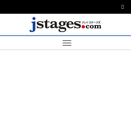
Skip
to
content
ジェ
ジェイステージ
ズは演劇関連の
情報を発信。日
ージズ
英翻訳承りま
す。
jstage