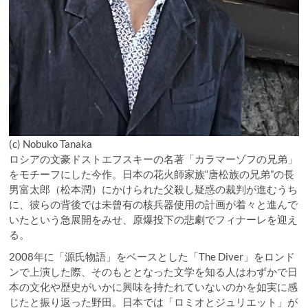
(c) Nobuko Tanaka
ロシアの文豪ドストエフスキーの名著「カラマーゾフの兄弟」
をモチーフにした今作。日本の花火師家族“唐松族の兄弟”の長
男富太郎（松本潤）にかけられた父殺し疑惑の裁判が進むうち
に、彼らの背後では未曾有の核兵器使用の計画が着々と進んで
いたという急展開をみせ、原爆投下の悲劇でフィナーレを迎え
る。
2008年に「源氏物語」をベースとした「The Diver」をロンド
ンで上演した際、そのもととなった文学を知る人はわずかで日
本の文化や歴史がいかに興味を持たれていないのかを如実に感
じたと振り返った野田。日本では「ロミオとジュリエット」が