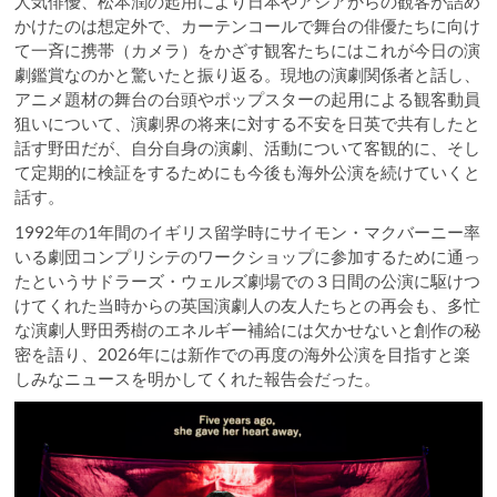
人気俳優、松本潤の起用により日本やアジアからの観客が詰め
かけたのは想定外で、カーテンコールで舞台の俳優たちに向け
て一斉に携帯（カメラ）をかざす観客たちにはこれが今日の演
劇鑑賞なのかと驚いたと振り返る。現地の演劇関係者と話し、
アニメ題材の舞台の台頭やポップスターの起用による観客動員
狙いについて、演劇界の将来に対する不安を日英で共有したと
話す野田だが、自分自身の演劇、活動について客観的に、そし
て定期的に検証をするためにも今後も海外公演を続けていくと
話す。
1992年の1年間のイギリス留学時にサイモン・マクバーニー率
いる劇団コンプリシテのワークショップに参加するために通っ
たというサドラーズ・ウェルズ劇場での３日間の公演に駆けつ
けてくれた当時からの英国演劇人の友人たちとの再会も、多忙
な演劇人野田秀樹のエネルギー補給には欠かせないと創作の秘
密を語り、2026年には新作での再度の海外公演を目指すと楽
しみなニュースを明かしてくれた報告会だった。