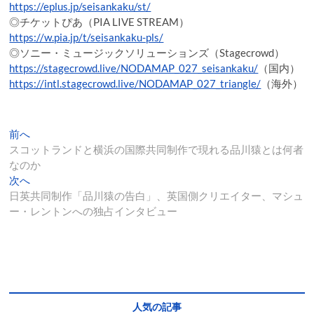
https://eplus.jp/seisankaku/st/
◎チケットぴあ（PIA LIVE STREAM）
https://w.pia.jp/t/seisankaku-pls/
◎ソニー・ミュージックソリューションズ（Stagecrowd）
https://stagecrowd.live/NODAMAP_027_seisankaku/
（国内）
https://intl.stagecrowd.live/NODAMAP_027_triangle/
（海外）
投
過
前へ
去
スコットランドと横浜の国際共同制作で現れる品川猿とは何者
稿
の
なのか
ナ
投
次
次へ
稿:
の
日英共同制作「品川猿の告白」、英国側クリエイター、マシュ
ビ
投
ー・レントンへの独占インタビュー
ゲ
稿:
ー
シ
ョ
人気の記事