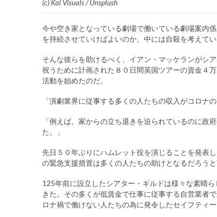
(c) Kal Visuals / Unsplush
今や空き家となっている劇場で働いている劇場案内係
を持続させていけばよいのか、中には自殺を考えてい
そんな彼らを助けるべく、イアン・マッケランがシア
祝うために計画された８０日間英国ツアーの資金４万
活動を始めたのだ。
「演劇業界に従事する多くの人たちの収入がコロナの
「例えば、家からの立ち退きを迫られているのに政府
た。」
先日５０年ぶりにハムレット役を演じることを発表し
の緊急支援措置は多くの人たちの助けとなるだろうと
125年前に設立したシアター・ギルドは様々な素晴
きた。その多くが低賃金で仕事に従事する自営業者で
ロナ禍で働けない人たちの為に発令したセイフティー