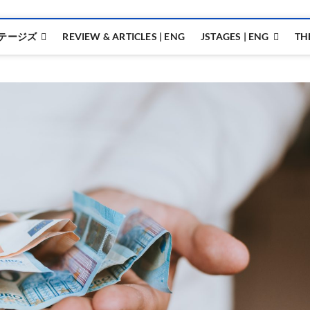
テージズ
REVIEW & ARTICLES | ENG
JSTAGES | ENG
TH