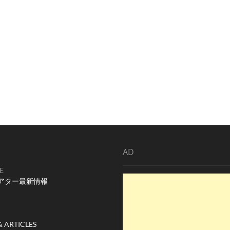
AD
E
アター最新情報
& ARTICLES