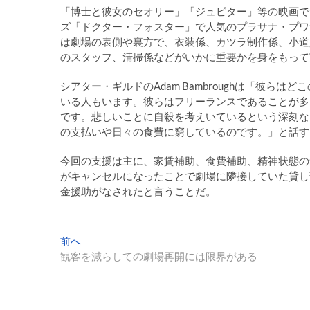
「博士と彼女のセオリー」「ジュピター」等の映画で
ズ「ドクター・フォスター」で人気のプラサナ・プワ
は劇場の表側や裏方で、衣装係、カツラ制作係、小道
のスタッフ、清掃係などがいかに重要かを身をもって
シアター・ギルドのAdam Bambroughは「彼
いる人もいます。彼らはフリーランスであることが多
です。悲しいことに自殺を考えいているという深刻な
の支払いや日々の食費に窮しているのです。」と話す
今回の支援は主に、家賃補助、食費補助、精神状態の
がキャンセルになったことで劇場に隣接していた貸し
金援助がなされたと言うことだ。
投
過
前へ
去
観客を減らしての劇場再開には限界がある
稿
の
ナ
投
稿:
ビ