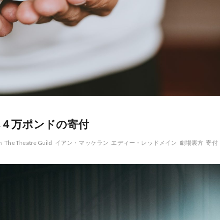
へ４万ポンドの寄付
h
The Theatre Guild
イアン・マッケラン
エディー・レッドメイン
劇場裏方
寄付