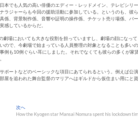
日本でも人気の高い俳優のエディー・レッドメイン、テレビシリ
ナラジャーらも今回の援助活動に参加している。というのも、彼
具係、背景制作係、音響や証明の操作係、チケット売り場係、バ
実感しているからだ。
らはどこの劇場においても大きな役割を担っていますし、劇場の顔になって
いので、今劇場で始まっている人員整理の対象となることも多い
事例も10例ぐらい耳にしました。それでなくても彼らの多くが家
。
サポートなどのベーシックな項目にあてられるという。例えば公
部屋を追われた舞台監督のマリアへはギルドから仮住まい用にと
次
次へ
の
How the Kyogen star Mansai Nomura spent his lockdown ti
投
稿: