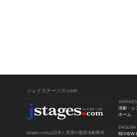
ゲ
ー
シ
ョ
ン
ジェイステージズ.com
JAPANES
演劇・シ
ホーム
ENGLISH
jstages.comは日本と英国の最新演劇事情、
REVIEW 