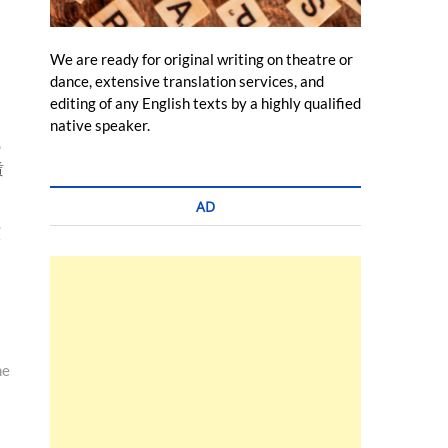
ー
ら
We are ready for original writing on theatre or
ー
dance, extensive translation services, and
editing of any English texts by a highly qualified
native speaker.
の
賃
AD
演
資
me