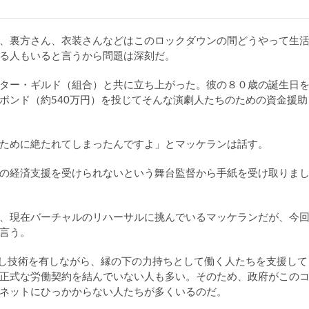
、裏方さん、衣装さんなどはこのロックダウンの間どうやって生
る人もいると言うから問題は深刻だ。
ター・ギルド（組合）と共に立ち上がった。彼の８０歳の誕生日
ポンド（約540万円）を投じてそんな演劇人たちのための資金援助
ために絶たれてしまったんですよ」とマッケランは話す。
の経済支援を受けられないという舞台監督から手紙を受け取りま
、現在バーチャルのリハーサルに挑んでいるマッケランだが、今
言う。
らし技術を有しながら、縁の下の力持ちとして働く人たちを支援して
正式な労働契約を結んでいない人も多い。そのため、政府がこの
ネットにひっかからない人たちが多くいるのだ。