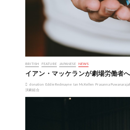
BRITISH
FEATURE
JAPANESE
NEWS
イアン・マッケランが劇場労働者
donation
Eddie Redmayne
Ian McKellen
Prasanna Puwanaraja
演劇組合