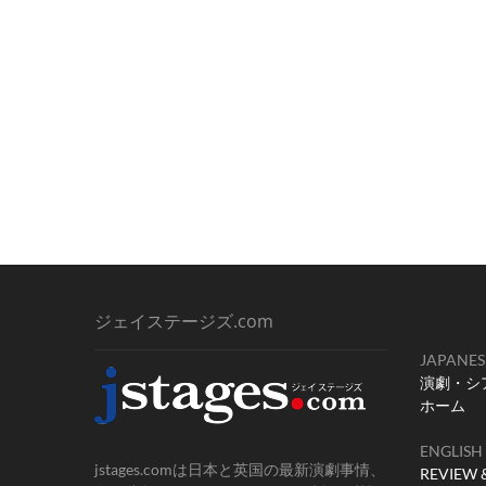
ジェイステージズ.com
JAPANES
演劇・シ
ホーム
ENGLISH
jstages.comは日本と英国の最新演劇事情、
REVIEW 