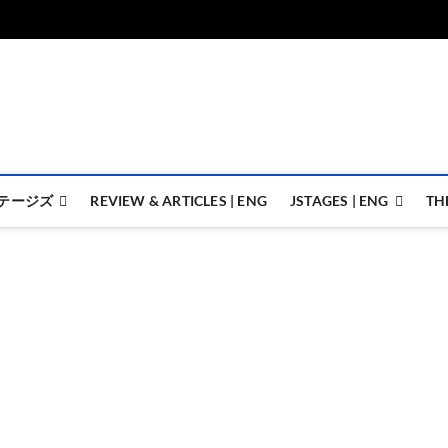
ジェイステージズ | jstages.
ジェイステージズは演劇関連の情報を発信。日英翻訳承ります。
テージズ
REVIEW & ARTICLES | ENG
JSTAGES | ENG
TH