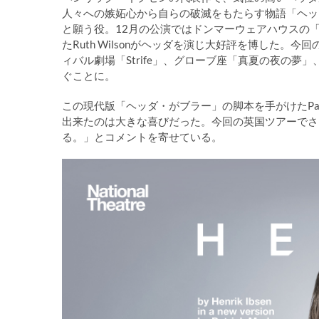
人々への嫉妬心から自らの破滅をもたらす物語「ヘッ
と願う役。12月の公演ではドンマーウェアハウスの「
たRuth Wilsonがヘッダを演じ大好評を博した。今回
ィバル劇場「Strife」、グローブ座「真夏の夜の夢」、
ぐことに。
この現代版「ヘッダ・がブラー」の脚本を手がけたPatrick
出来たのは大きな喜びだった。今回の英国ツアーでさら
る。」とコメントを寄せている。