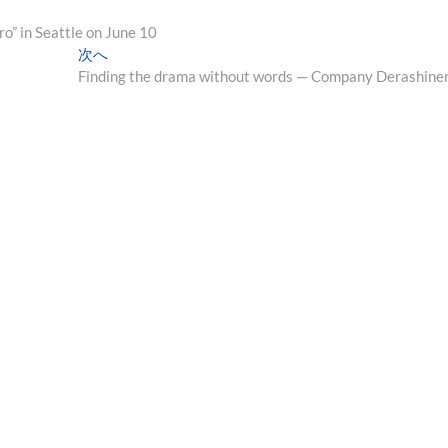
o” in Seattle on June 10
次
次へ
の
Finding the drama without words — Company Derashine
投
稿: