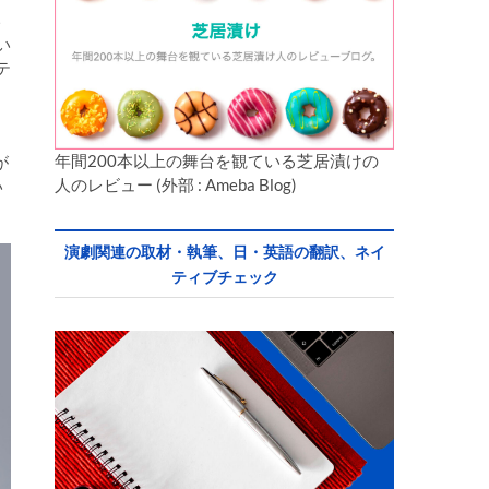
い
い
テ
年間200本以上の舞台を観ている芝居漬けの
が
人のレビュー (外部 : Ameba Blog)
い
演劇関連の取材・執筆、日・英語の翻訳、ネイ
ティブチェック