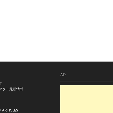
AD
E
アター最新情報
& ARTICLES