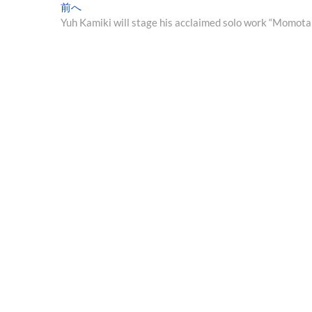
投
過
前へ
去
Yuh Kamiki will stage his acclaimed solo work “Momotar
稿
の
ナ
投
稿:
ビ
ゲ
ー
シ
ョ
ン