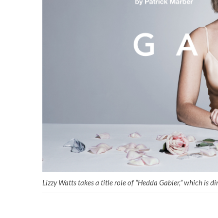
Lizzy Watts takes a title role of “Hedda Gabler,” which is 