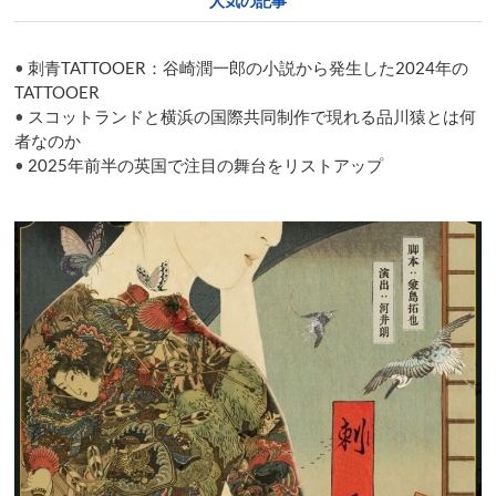
人気の記事
trilogy
of
brothers’
•
刺青TATTOOER：谷崎潤一郎の小説から発生した2024年の
China
war
TATTOOER
roles
•
スコットランドと横浜の国際共同制作で現れる品川猿とは何
者なのか
•
2025年前半の英国で注目の舞台をリストアップ