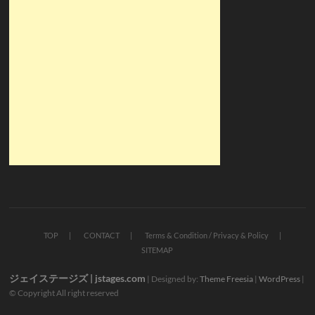
TOP
CONTACT
Terms & Condition / Privacy & Policy
SITEMAP
ジェイステージズ | jstages.com
| Designed by:
Theme Freesia
|
WordPress
|
© Copyright All right reserved