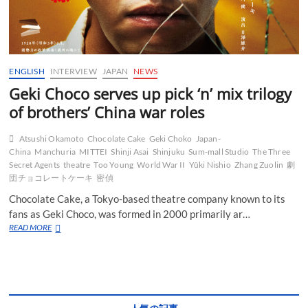
ENGLISH
INTERVIEW
JAPAN
NEWS
Geki Choco serves up pick ‘n’ mix trilogy
of brothers’ China war roles
Atsushi Okamoto
Chocolate Cake
Geki Choko
Japan-
China
Manchuria
MITTEI
Shinji Asai
Shinjuku
Sum-mall Studio
The Three
Secret Agents
theatre
Too Young
World War II
Yûki Nishio
Zhang Zuolin
劇
団チョコレートケーキ
密偵
Chocolate Cake, a Tokyo-based theatre company known to its
fans as Geki Choco, was formed in 2000 primarily ar…
Geki
READ MORE
Choco
serves
up
pick
‘n’
mix