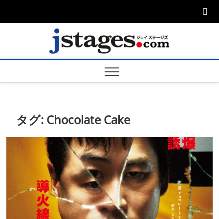
Skip
to
content
ジェ
ジェイステージ
ズは演劇関連の
情報を発信。日
ージズ
英翻訳承りま
す。
jstage
タグ:
Chocolate Cake