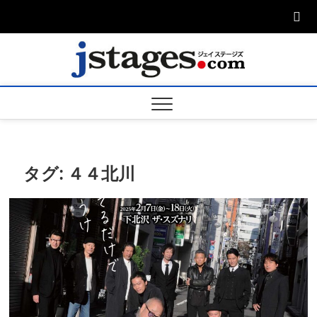
Skip
to
content
ジェ
ジェイステージ
ズは演劇関連の
情報を発信。日
ージズ
英翻訳承りま
す。
jstage
タグ:
４４北川