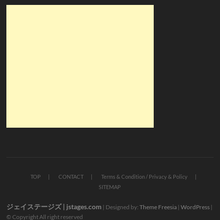
TOP
CONTACT
Terms & Condition / Privacy & Policy
SITEMAP
ジェイステージズ | jstages.com
| Designed by:
Theme Freesia
|
WordPress
|
© Copyright All right reserved