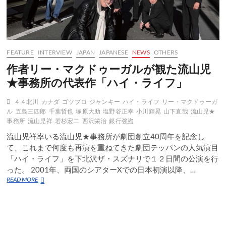
FEATURE
INTERVIEW
JAPAN
JAPANESE
NEWS
OTHERS
作者リー・マクドゥーガルが観た流山児
★事務所の代表作「ハイ・ライフ」
４４北川
カナダ
ゴツプロ
ジャンキー
ハイ・ライフ
リー・マクドゥーガ
ル
五島三四郎
千葉哲也
塚原大助
塩野谷正幸
小川輝晃
山下直哉
流山児★
事務所
流山児祥
若杉宏二
西沢栄治
銀行強盗
流山児祥率いる流山児★事務所が劇団創立40周年を記念し
て、これまで何度も再演を重ねてきた劇団テッパンの人気演目
「ハイ・ライフ」を下北沢ザ・スズナリで１２日間の公演を行
った。 2001年、両国のシアターXでの日本初演以降、…
作
READ MORE
者
リ
ー・
マ
ク