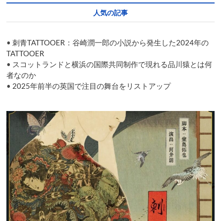
ド
人気の記事
ゥ
ー
ガ
•
刺青TATTOOER：谷崎潤一郎の小説から発生した2024年の
ル
が
TATTOOER
観
•
スコットランドと横浜の国際共同制作で現れる品川猿とは何
た
者なのか
流
•
2025年前半の英国で注目の舞台をリストアップ
山
児
★
事
務
所
の
代
表
作
「ハ
イ・
ラ
イ
フ」