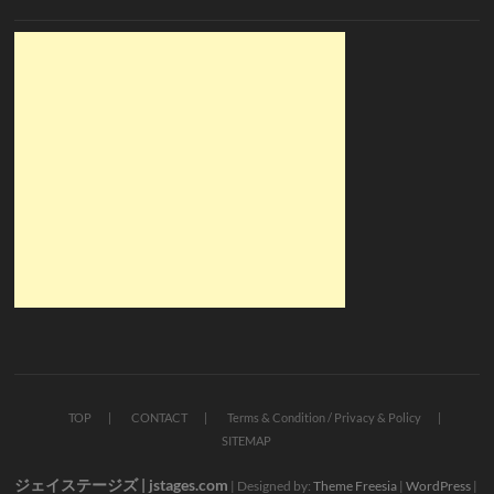
TOP
CONTACT
Terms & Condition / Privacy & Policy
SITEMAP
ジェイステージズ | jstages.com
| Designed by:
Theme Freesia
|
WordPress
|