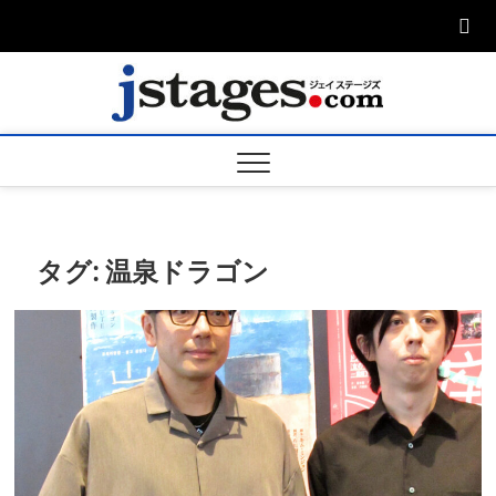
Skip
to
content
ジェ
ジェイステージ
ズは演劇関連の
情報を発信。日
ージズ
英翻訳承りま
す。
jstage
タグ:
温泉ドラゴン