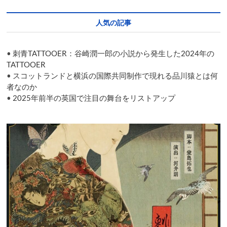
新
た
人気の記事
な
船
出
•
刺青TATTOOER：谷崎潤一郎の小説から発生した2024年の
を
迎
TATTOOER
え
•
スコットランドと横浜の国際共同制作で現れる品川猿とは何
た
者なのか
経
•
2025年前半の英国で注目の舞台をリストアップ
緯
と
は