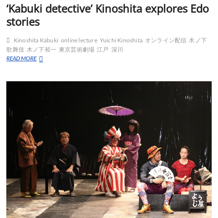
‘Kabuki detective’ Kinoshita explores Edo
stories
Kinoshita Kabuki
online lecture
Yuichi Kinoshita
オンライン配信
木ノ下
歌舞伎
木ノ下裕一
東京芸術劇場
江戸
深川
‘Kabuki
READ MORE
detective’
Kinoshita
explores
Edo
stories