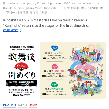
border
contemporary Kabuki
Japonismes 2018
Kanjincho
Kinoshita
Kabuki
Kunio Sugihara
Yuichi Kinoshita
リー５世
勧進帳
木ノ下歌舞伎
木
ノ下裕一
杉原邦男
東京芸術劇場
Kinoshita Kabuki’s masterful take on classic kabuki’s
“Kanjincho” returns to the stage for the first time sinc…
Kinoshita
READ MORE
Kabuki
brings
its
groundbreaking
“Kanjincho”
back
home
in
triumph
ENGLISH
JAPAN
NEWS