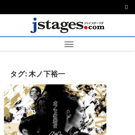
Skip
to
content
ジェ
ジェイステージ
ズは演劇関連の
情報を発信。日
ージズ
英翻訳承りま
す。
jstage
タグ:
木ノ下裕一