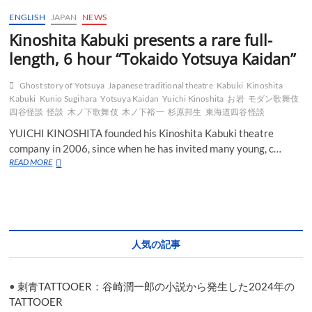
ENGLISH
JAPAN
NEWS
Kinoshita Kabuki presents a rare full-
length, 6 hour “Tokaido Yotsuya Kaidan”
Ghost story of Yotsuya
Japanese traditional theatre
Kabuki
Kinoshita
Kabuki
Kunio Sugihara
Yotsuya Kaidan
Yuichi Kinoshita
お岩
モダン歌舞伎
四谷怪談
怪談
木ノ下歌舞伎
木ノ下裕一
杉原邦生
東海道四谷怪談
YUICHI KINOSHITA founded his Kinoshita Kabuki theatre
company in 2006, since when he has invited many young, c…
Kinoshita
READ MORE
Kabuki
presents
a
rare
full-
length,
人気の記事
6
hour
“Tokaido
•
刺青TATTOOER：谷崎潤一郎の小説から発生した2024年の
Yotsuya
Kaidan”
TATTOOER