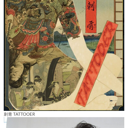
開
く
刺青 TATTOOER