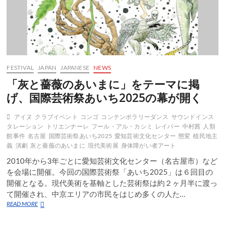
FESTIVAL
JAPAN
JAPANESE
NEWS
「灰と薔薇のあいまに」をテーマに掲
げ、国際芸術祭あいち2025の幕が開く
アイヌ
クラブイベント
コンゴ
コンテンポラリーダンス
サウンドインス
タレーション
トリエンナーレ
フール・アル・カシミ
レイバー
中村茜
人類
館事件
名古屋
国際芸術祭あいち2025
愛知芸術文化センター
態変
植民地主
義
演劇
灰と薔薇のあいまに
現代美術展
身体障がい者アート
2010年から3年ごとに愛知芸術文化センター（名古屋市）など
を会場に開催。今回の国際芸術祭「あいち2025」は６回目の
開催となる。現代美術を基軸とした芸術祭は約２ヶ月半に渡っ
て開催され、中京エリアの市民をはじめ多くの人た…
「灰
READ MORE
と
薔