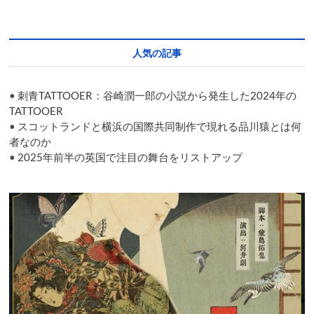
薇
の
あ
い
人気の記事
ま
に」
を
•
刺青TATTOOER：谷崎潤一郎の小説から発生した2024年の
テ
ー
TATTOOER
マ
•
スコットランドと横浜の国際共同制作で現れる品川猿とは何
に
者なのか
掲
•
2025年前半の英国で注目の舞台をリストアップ
げ、
国
際
芸
術
祭
あ
い
ち
2025
の
幕
が