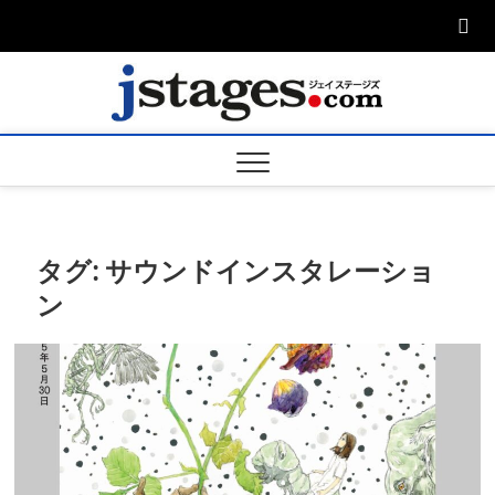
Skip
to
content
ジェ
ジェイステージ
ズは演劇関連の
情報を発信。日
ージズ
英翻訳承りま
す。
jstage
タグ:
サウンドインスタレーショ
ン