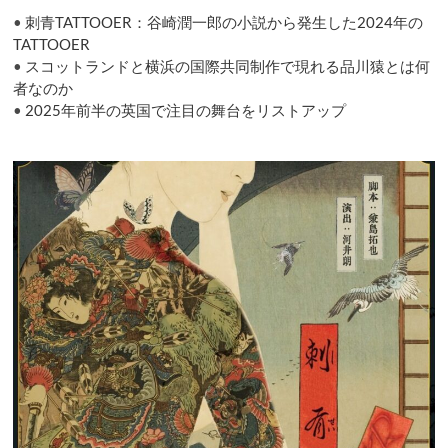
ジ
•
刺青TATTOOER：谷崎潤一郎の小説から発生した2024年の
タ
ル
TATTOOER
配
•
スコットランドと横浜の国際共同制作で現れる品川猿とは何
信
者なのか
演
•
2025年前半の英国で注目の舞台をリストアップ
劇
祭
を
開
催