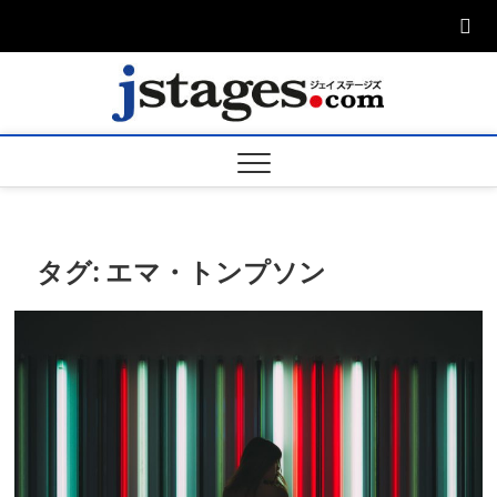
Skip
to
content
ジェ
ジェイステージ
ズは演劇関連の
情報を発信。日
ージズ
英翻訳承りま
す。
jstage
タグ:
エマ・トンプソン