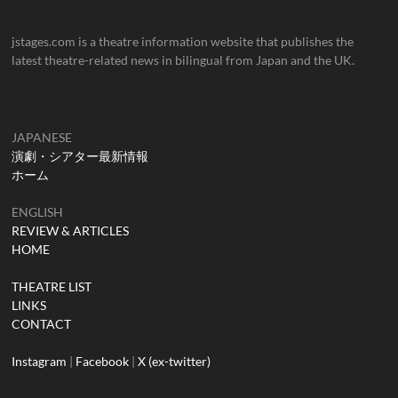
jstages.com is a theatre information website that publishes the
latest theatre-related news in bilingual from Japan and the UK.
JAPANESE
演劇・シアター最新情報
ホーム
ENGLISH
REVIEW & ARTICLES
HOME
THEATRE LIST
LINKS
CONTACT
Instagram
|
Facebook
|
X (ex-twitter)