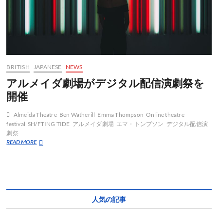
BRITISH
JAPANESE
NEWS
アルメイダ劇場がデジタル配信演劇祭を
開催
Almeida Theatre
Ben Watherill
Emma Thompson
Online theatre
festival
SH/FTING TIDE
アルメイダ劇場
エマ・トンプソン
デジタル配信演
劇祭
ア
READ MORE
ル
メ
イ
ダ
劇
場
人気の記事
が
デ