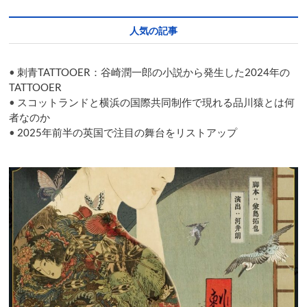
あ
い
人気の記事
ま
に」
を
•
刺青TATTOOER：谷崎潤一郎の小説から発生した2024年の
テ
ー
TATTOOER
マ
•
スコットランドと横浜の国際共同制作で現れる品川猿とは何
に
者なのか
掲
•
2025年前半の英国で注目の舞台をリストアップ
げ、
国
際
芸
術
祭
あ
い
ち
2025
の
幕
が
開
く