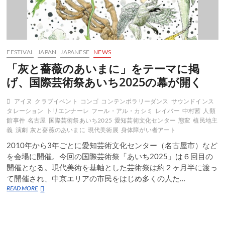
FESTIVAL
JAPAN
JAPANESE
NEWS
「灰と薔薇のあいまに」をテーマに掲
げ、国際芸術祭あいち2025の幕が開く
アイヌ
クラブイベント
コンゴ
コンテンポラリーダンス
サウンドインス
タレーション
トリエンナーレ
フール・アル・カシミ
レイバー
中村茜
人類
館事件
名古屋
国際芸術祭あいち2025
愛知芸術文化センター
態変
植民地主
義
演劇
灰と薔薇のあいまに
現代美術展
身体障がい者アート
2010年から3年ごとに愛知芸術文化センター（名古屋市）など
を会場に開催。今回の国際芸術祭「あいち2025」は６回目の
開催となる。現代美術を基軸とした芸術祭は約２ヶ月半に渡っ
て開催され、中京エリアの市民をはじめ多くの人た…
「灰
READ MORE
と
薔
薇
の