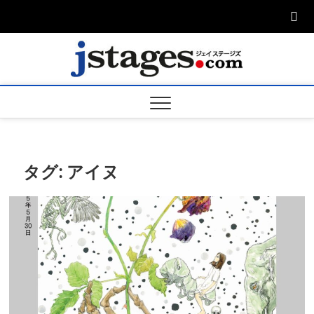
Skip
to
content
ジェ
ジェイステージ
ズは演劇関連の
情報を発信。日
ージズ
英翻訳承りま
す。
jstage
タグ:
アイヌ