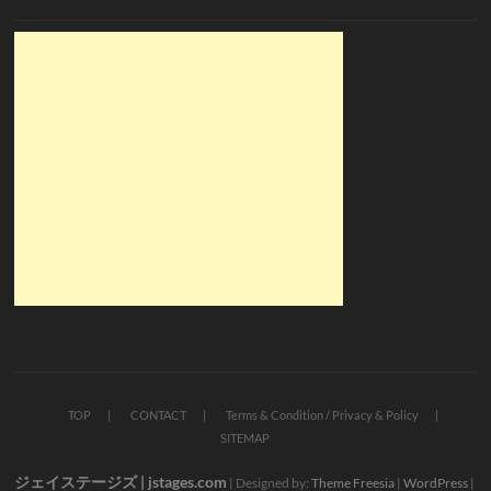
TOP
CONTACT
Terms & Condition / Privacy & Policy
SITEMAP
ジェイステージズ | jstages.com
| Designed by:
Theme Freesia
|
WordPress
|