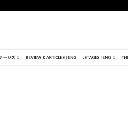
ジェイステージズ | jstages.
ジェイステージズは演劇関連の情報を発信。日英翻訳承ります。
テージズ
REVIEW & ARTICLES | ENG
JSTAGES | ENG
TH