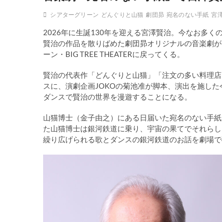
シアターグリーン
どんぐりと山猫
劇団昴
宛名のない手紙
宮
2026年に生誕130年を迎える宮澤賢治。今なお多
賢治の作品を散りばめた劇団昴オリジナルの音楽劇が1
ーン・BIG TREE THEATERに戻ってくる。
賢治の代表作「どんぐりと山猫」「注文の多い料理店
スに、演劇企画JOKOの菊池准が脚本、演出を施し
ダンスで賢治の世界を漫遊することになる。
山猫博士（金子由之）にある日届いた宛名のない手紙
た山猫博士は銀河鉄道に乗り、宇宙の果てでそれらし
繰り広げられる歌とダンスの銀河鉄道のお話を劇場で