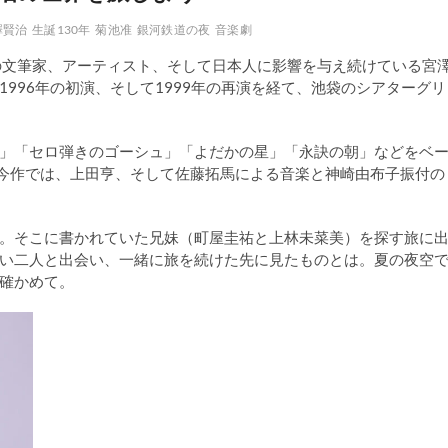
澤賢治
生誕130年
菊池准
銀河鉄道の夜
音楽劇
くの文筆家、アーティスト、そして日本人に影響を与え続けている宮
996年の初演、そして1999年の再演を経て、池袋のシアターグリ
」「セロ弾きのゴーシュ」「よだかの星」「永訣の朝」などをベ
た今作では、上田亨、そして佐藤拓馬による音楽と神崎由布子振付の
。そこに書かれていた兄妹（町屋圭祐と上林未菜美）を探す旅に
い二人と出会い、一緒に旅を続けた先に見たものとは。夏の夜空
確かめて。